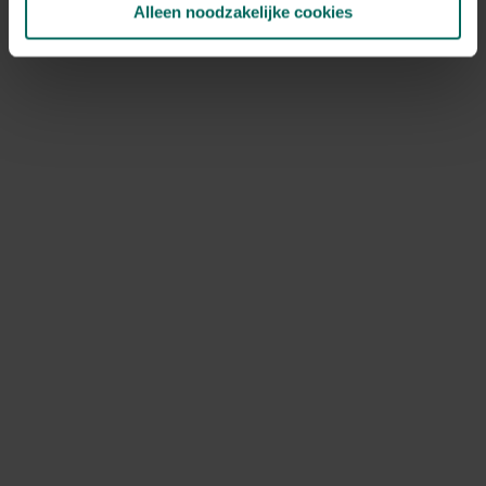
Alleen noodzakelijke cookies
NOV
DEC
Speciale kenmerken
snijbloem, bijen aantrekken, vlinders
aantrekken, kuipplant
Ontdek Tuinadvies — jouw partner voor alles wat groeit
en bloeit. Betrouwbaar tuinadvies, kwaliteitsvolle
producten en inspiratie voor elke tuin- en dierliefhebber.
Hulp & info
Retourneren
Verzendinfo
Wie zijn wij?
ONLINE BETALINGSMOGELIJKHEDEN