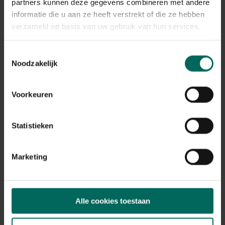
Plant eigenschappen
partners kunnen deze gegevens combineren met andere
informatie die u aan ze heeft verstrekt of die ze hebben
Bloeikleur
verzameld op basis van uw gebruik van hun services.
wit
Bladkleur
Toestemmingsselectie
groen
Noodzakelijk
Winterhardheid
goed winterhard
Voorkeuren
Habitat
normale bodem, vochtige bodem
Standplaats
Statistieken
zon
Max. groeihoogte
Max. 100 cm
Marketing
Ph bodem
neutraal
Bloeiperiode
Alle cookies toestaan
JAN
FEB
MAA
APR
MEI
JUN
JUL
AUG
SEP
OKT