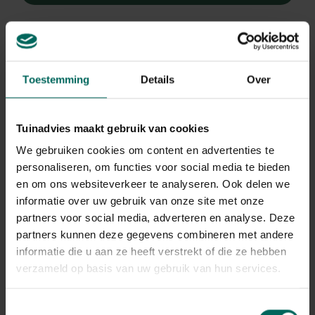
Toestemming
Details
Over
Dahlia
Dahlia 'Esther'
Tuinadvies maakt gebruik van cookies
Plant eigenschappen
We gebruiken cookies om content en advertenties te
personaliseren, om functies voor social media te bieden
Bloeikleur
en om ons websiteverkeer te analyseren. Ook delen we
oranje
informatie over uw gebruik van onze site met onze
Bladkleur
partners voor social media, adverteren en analyse. Deze
groen
partners kunnen deze gegevens combineren met andere
Winterhardheid
informatie die u aan ze heeft verstrekt of die ze hebben
niet winterhard
verzameld op basis van uw gebruik van hun services.
Habitat
normale bodem
Toestemmingsselectie