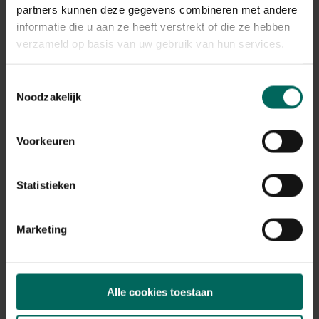
Plant eigenschappen
partners kunnen deze gegevens combineren met andere
informatie die u aan ze heeft verstrekt of die ze hebben
Bloeikleur
geel
verzameld op basis van uw gebruik van hun services.
Bladkleur
grijs-zilver
Toestemmingsselectie
Noodzakelijk
Winterhardheid
goed winterhard
Habitat
Voorkeuren
droge bodem, normale bodem, stenige
bodem
Statistieken
Standplaats
zon
Max. groeihoogte
Marketing
Max. 100 cm
Ph bodem
kalkminnend, neutraal
Alle cookies toestaan
Bloeiperiode
JAN
FEB
MAA
APR
MEI
JUN
JUL
AUG
SEP
OKT