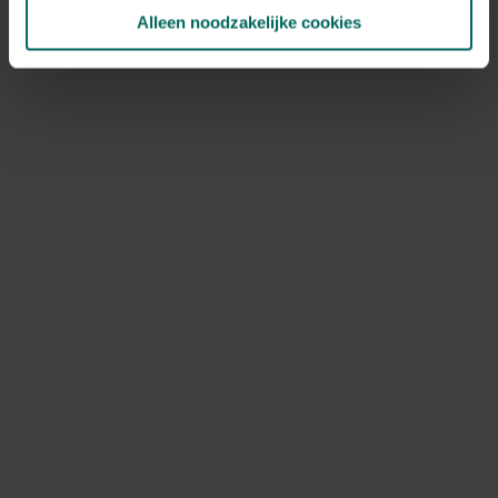
Alleen noodzakelijke cookies
NOV
DEC
Speciale kenmerken
opvallende bladeren, solitairplanten,
aromatisch
Ontdek Tuinadvies — jouw partner voor alles wat groeit
en bloeit. Betrouwbaar tuinadvies, kwaliteitsvolle
producten en inspiratie voor elke tuin- en dierliefhebber.
Hulp & info
Retourneren
Verzendinfo
Wie zijn wij?