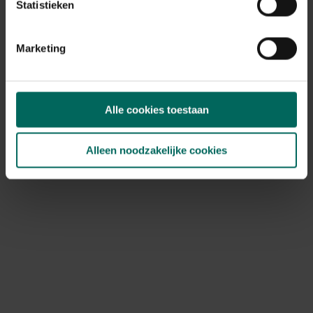
Statistieken
zuurminnend, neutraal
Speciale kenmerken
opvallende bladeren
Marketing
Alle cookies toestaan
Ontdek Tuinadvies — jouw partner voor alles wat groeit
Alleen noodzakelijke cookies
en bloeit. Betrouwbaar tuinadvies, kwaliteitsvolle
producten en inspiratie voor elke tuin- en dierliefhebber.
Hulp & info
Retourneren
Verzendinfo
Wie zijn wij?
ONLINE BETALINGSMOGELIJKHEDEN