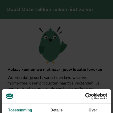
Oops! Onze takken reiken niet zo ver
Varens
Helaas kunnen we niet naar jouw locatie leveren
We zien dat je surft vanuit een land waar we
momenteel geen producten naartoe verzenden. Je
bent natuurlijk nog steeds van harte welkom om
verder te bladeren tussen onze inspiratie, maar
aankopen plaatsen is helaas niet mogelijk.
Surf verder
Toestemming
Details
Over