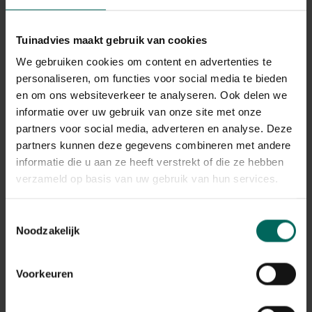
Tuinadvies maakt gebruik van cookies
Venushaar
We gebruiken cookies om content en advertenties te
Adiantum aleuticum 'Imbricatum'
personaliseren, om functies voor social media te bieden
en om ons websiteverkeer te analyseren. Ook delen we
Plant eigenschappen
informatie over uw gebruik van onze site met onze
partners voor social media, adverteren en analyse. Deze
Bladkleur
blauw-groen
partners kunnen deze gegevens combineren met andere
informatie die u aan ze heeft verstrekt of die ze hebben
Winterhardheid
goed winterhard
verzameld op basis van uw gebruik van hun services.
Habitat
vochtige bodem
Toestemmingsselectie
Noodzakelijk
Standplaats
halfschaduw, schaduw
Max. groeihoogte
Voorkeuren
Max. 30 cm
Ph bodem