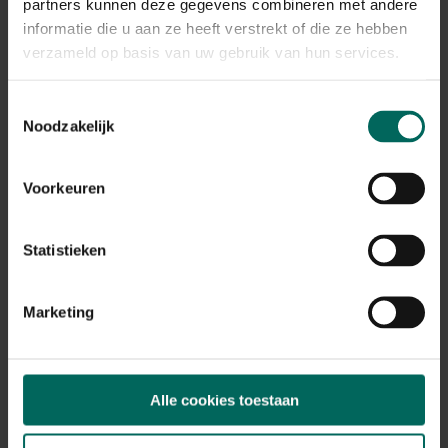
Plant eigenschappen
partners kunnen deze gegevens combineren met andere
informatie die u aan ze heeft verstrekt of die ze hebben
Bloeikleur
verzameld op basis van uw gebruik van hun services.
rood-paars
Bladkleur
Toestemmingsselectie
geel
Noodzakelijk
Winterhardheid
goed winterhard
Voorkeuren
Habitat
normale bodem, vochtige bodem
Standplaats
Statistieken
halfschaduw
Max. groeihoogte
Max. 100 cm
Marketing
Ph bodem
zuurminnend, neutraal
Bloeiperiode
Alle cookies toestaan
JAN
FEB
MAA
APR
MEI
JUN
JUL
AUG
SEP
OKT