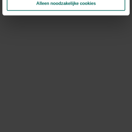
Alleen noodzakelijke cookies
NOV
DEC
Speciale kenmerken
opvallende bladeren, kuipplant,
solitairplanten, mooie herfstverkleuring
Ontdek Tuinadvies — jouw partner voor alles wat groeit
en bloeit. Betrouwbaar tuinadvies, kwaliteitsvolle
producten en inspiratie voor elke tuin- en dierliefhebber.
Hulp & info
Retourneren
Verzendinfo
Wie zijn wij?
ONLINE BETALINGSMOGELIJKHEDEN