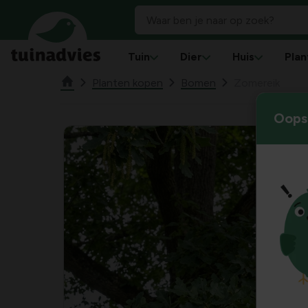
Tuin
Dier
Huis
Plan
Planten kopen
Bomen
Zomereik
Oops!