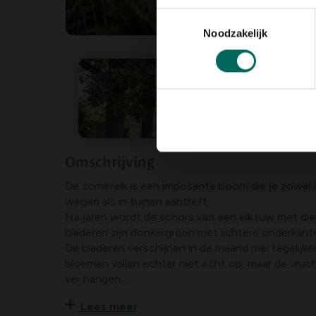
Toestemmingsselectie
Noodzakelijk
Omschrijving
De zomereik is een imposante boom die je zowel i
wegen als in tuinen aantreft.
Na jaren wordt de schors van een eik ruw met di
bladeren zijn donkergroen met lichtere onderkant
De bladeren verschijnen in de maand mei tegelijke
bloemen vallen echter niet echt op, maar de vrucht
ver hangen.
Eiken worden met gemak vele honderden jaren o
Lees meer
hoog.