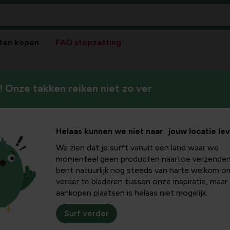
ten kopen
FAQ stopzetting
 Onze takken reiken niet zo ver
Helaas kunnen we niet naar jouw locatie le
We zien dat je surft vanuit een land waar we
Pla
momenteel geen producten naartoe verzenden
bent natuurlijk nog steeds van harte welkom o
Bloeikleur
verder te bladeren tussen onze inspiratie, maar
geel
aankopen plaatsen is helaas niet mogelijk.
Winterhardheid
goed winterhard
Surf verder
Standplaats