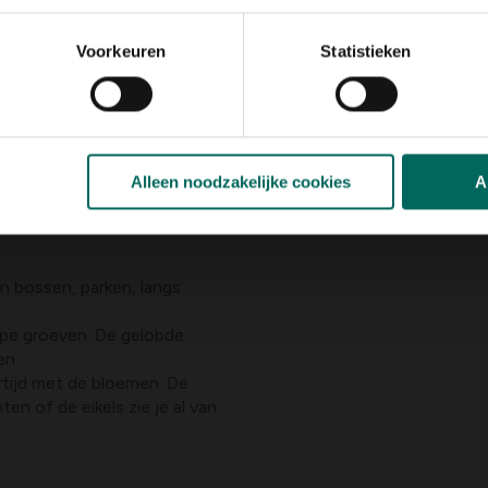
Voorkeuren
Statistieken
Alleen noodzakelijke cookies
A
n bossen, parken, langs
epe groeven. De gelobde
en.
rtijd met de bloemen. De
en of de eikels zie je al van
ud en worden minstens 30 m