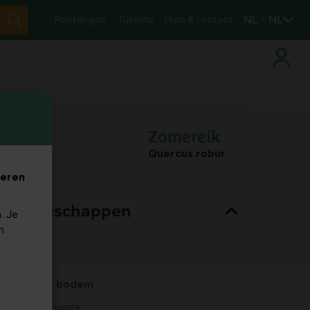
NL - NL
Plantengids
Tuininfo
Hulp & contact
Zomereik
Quercus robur
veren
nt eigenschappen
. Je
m
Bladkleur
groen
Habitat
normale bodem
Max. groeihoogte