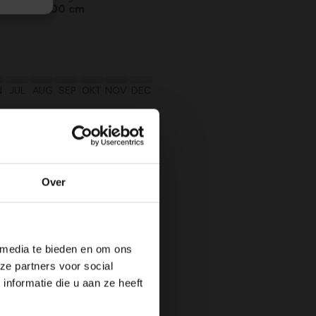
Max. 1500 cm
N
JUL
AUG
SEP
OKT
NOV
DEC
ring
Over
 media te bieden en om ons
ze partners voor social
nformatie die u aan ze heeft