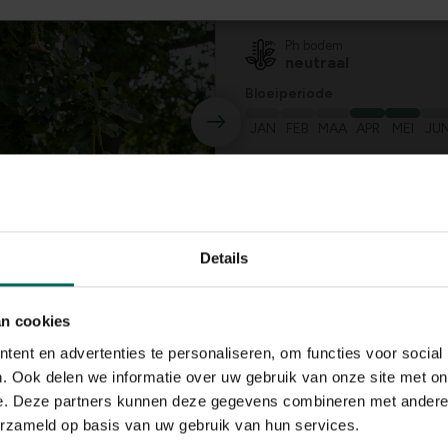
zon, halfschaduw
Ph bodem
neutraal
Bloeiperiode
JAN
FEB
MAA
APR
MEI
JU
Speciale kenmerken
mooie herfstverkleu
Details
an cookies
ent en advertenties te personaliseren, om functies voor social
. Ook delen we informatie over uw gebruik van onze site met on
e. Deze partners kunnen deze gegevens combineren met andere i
erzameld op basis van uw gebruik van hun services.