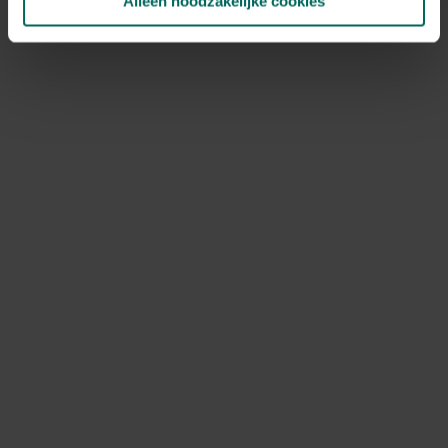
Alleen noodzakelijke cookies
NOV
DEC
Speciale kenmerken
in groep planten, mooie herfstverkleuring
Ontdek Tuinadvies — jouw partner voor alles wat groeit
en bloeit. Betrouwbaar tuinadvies, kwaliteitsvolle
producten en inspiratie voor elke tuin- en dierliefhebber.
Hulp & info
Retourneren
Verzendinfo
Wie zijn wij?
ONLINE BETALINGSMOGELIJKHEDEN