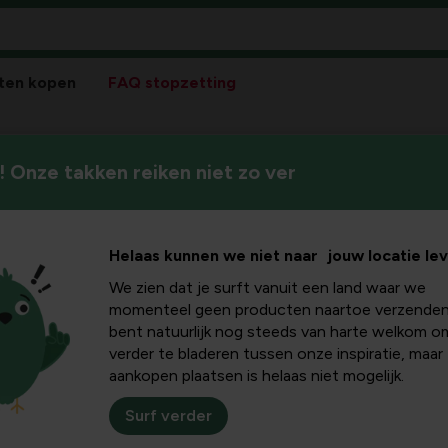
ten kopen
FAQ stopzetting
 Onze takken reiken niet zo ver
Helaas kunnen we niet naar jouw locatie le
We zien dat je surft vanuit een land waar we
Pla
momenteel geen producten naartoe verzenden
bent natuurlijk nog steeds van harte welkom o
Bloeikleur
verder te bladeren tussen onze inspiratie, maar
wit
aankopen plaatsen is helaas niet mogelijk.
Winterhardheid
matig winterhard
Surf verder
Standplaats