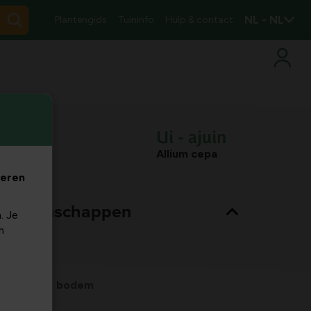
NL - NL
Plantengids
Tuininfo
Hulp & contact
Ui - ajuin
Allium cepa
veren
nt eigenschappen
. Je
m
Bladkleur
groen
Habitat
normale bodem