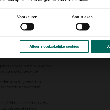
Voorkeuren
Statistieken
Alleen noodzakelijke cookies
A
 gebruikt deze bol zijn reserves
bolvormige bloeiwijze.
orden in vele gerechten
p het zelfde bed worden
aar (februari-maart) in zowat
n op gespecialiseerde