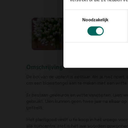
Toestemmingsselectie
Noodzakelijk
Omschrijving
De bol van de uiplant is eetbaar. Als je niet oplet,
om een bloeistengel aan te maken met een witte 
Er bestaan gekleurde en witte variëteiten. Uien w
gebruikt. Uien kunnen geen twee jaar na elkaar o
geteeld.
Het plantgoed vindt u te koop in het vroege voorj
alle tuincentra. Het is het jaar voordien gewonne