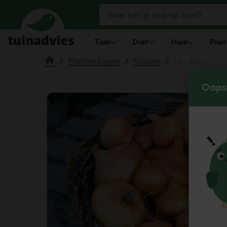
Tuin
Dier
Huis
Plan
Planten kopen
Kruiden
Ui - ajuin
Oops!