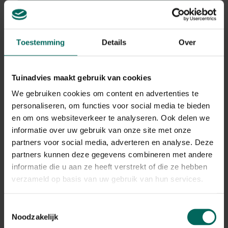
Ooievaarsbek
Toestemming
Details
Over
Geranium ibericum
Plant eigenschappen
Tuinadvies maakt gebruik van cookies
We gebruiken cookies om content en advertenties te
Bloeikleur
personaliseren, om functies voor social media te bieden
violetblauw
en om ons websiteverkeer te analyseren. Ook delen we
Bladkleur
informatie over uw gebruik van onze site met onze
groen
partners voor social media, adverteren en analyse. Deze
Winterhardheid
partners kunnen deze gegevens combineren met andere
goed winterhard
informatie die u aan ze heeft verstrekt of die ze hebben
Habitat
verzameld op basis van uw gebruik van hun services.
normale bodem
Standplaats
Toestemmingsselectie
zon
Noodzakelijk
Max. groeihoogte