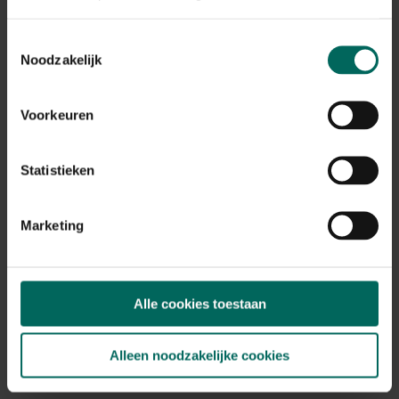
Plant eigenschappen
Bloeikleur
Toestemmingsselectie
roze, wit
Noodzakelijk
Bladkleur
groen
Voorkeuren
Winterhardheid
goed winterhard
Statistieken
Habitat
normale bodem, vochtige bodem
Standplaats
Marketing
zon, halfschaduw
Bloeiperiode
JAN
FEB
MAA
APR
MEI
JUN
JUL
AUG
SEP
OKT
Alle cookies toestaan
NOV
DEC
Alleen noodzakelijke cookies
Speciale kenmerken
opvallende vruchten, fruit