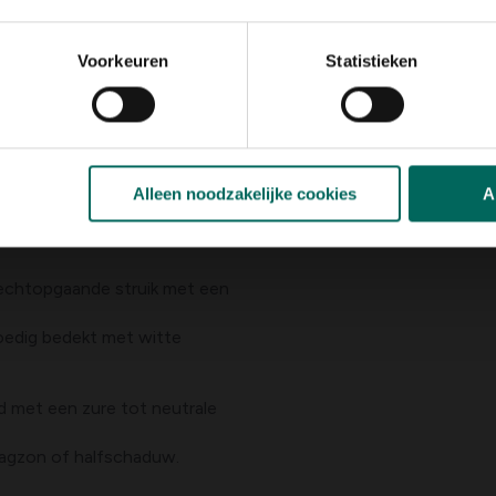
Voorkeuren
Statistieken
Alleen noodzakelijke cookies
A
rechtopgaande struik met een
loedig bedekt met witte
d met een zure tot neutrale
dagzon of halfschaduw.
akelijk is mag men na de bloei