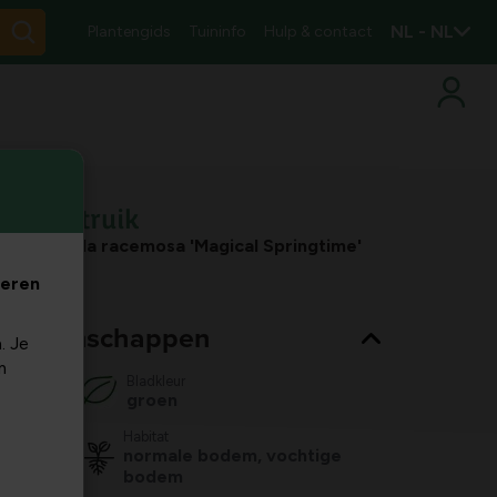
NL - NL
Plantengids
Tuininfo
Hulp & contact
Parelstruik
Exochorda racemosa 'Magical Springtime'
veren
nt eigenschappen
. Je
m
Bladkleur
groen
Habitat
normale bodem, vochtige
bodem