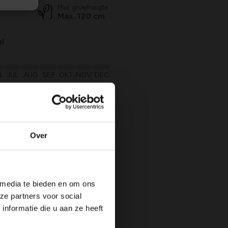
Max. groeihoogte
Max. 120 cm
l
N
JUL
AUG
SEP
OKT
NOV
DEC
trekken
Over
 media te bieden en om ons
ze partners voor social
nformatie die u aan ze heeft