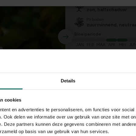
Standplaats
zon, halfschaduw
Ph bodem
zuurminnend, neutraa
Bloeiperiode
JAN
FEB
MAA
APR
MEI
JU
Speciale kenmerken
snijbloem, bijen aan
Details
an cookies
ent en advertenties te personaliseren, om functies voor social
. Ook delen we informatie over uw gebruik van onze site met on
e. Deze partners kunnen deze gegevens combineren met andere i
erzameld op basis van uw gebruik van hun services.