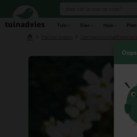
Tuin
Dier
Huis
Plan
Planten kopen
Sierheesters/halfheester
Oops!