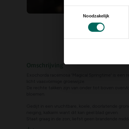
Toestemmingsselectie
Noodzakelijk
Omschrijving
Exochorda racemosa 'Magical Springtime' is een 
licht vaasvormige groeiwijze.
De rechte takken zijn van onder tot boven overv
bloemen.
Gedijt in een vruchtbare, koele, doorlatende gron
neiging, kalkarm want dit kan geel blad geven.
Staat graag in de zon, liefst geen brandende mid
Alhoewel snoeien bij deze cultivar niet echt noodz