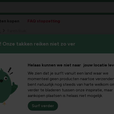
ten kopen
FAQ stopzetting
s
Parelstruik
 Onze takken reiken niet zo ver
Helaas kunnen we niet naar jouw locatie le
We zien dat je surft vanuit een land waar we
Pla
momenteel geen producten naartoe verzenden
bent natuurlijk nog steeds van harte welkom o
Bloeikleur
verder te bladeren tussen onze inspiratie, maar
wit
aankopen plaatsen is helaas niet mogelijk.
Winterhardheid
Surf verder
goed winterhard