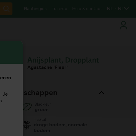
NL - NL
Plantengids
Tuininfo
Hulp & contact
Anijsplant, Dropplant
Agastache 'Fleur'
veren
nt eigenschappen
. Je
m
Bladkleur
groen
Habitat
droge bodem, normale
bodem