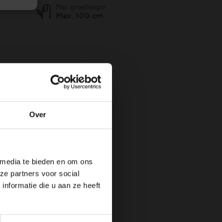
Max. groeihoogte
Max. 100 cm
N
JUL
AUG
SEP
OKT
NOV
DEC
 bloem,
nders
Over
sch
 media te bieden en om ons
ze partners voor social
nformatie die u aan ze heeft