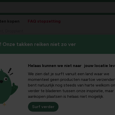
ten kopen
FAQ stopzetting
nt, Dropplant
 Onze takken reiken niet zo ver
Helaas kunnen we niet naar jouw locatie le
We zien dat je surft vanuit een land waar we
Pla
momenteel geen producten naartoe verzenden
bent natuurlijk nog steeds van harte welkom o
Bloeikleur
verder te bladeren tussen onze inspiratie, maar
oranje
aankopen plaatsen is helaas niet mogelijk.
Winterhardheid
Surf verder
matig winterhard