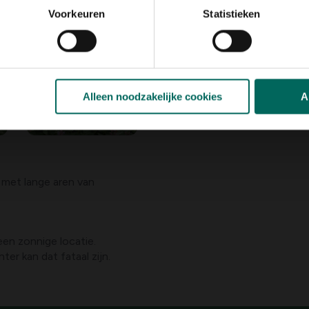
Voorkeuren
Statistieken
Alleen noodzakelijke cookies
A
 met lange aren van
een zonnige locatie.
er kan dat fataal zijn.