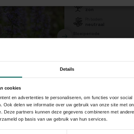
Standplaats
zon
Ph bodem
neutraal
Bloeiperiode
JAN
FEB
MAA
APR
MEI
JU
Speciale kenmerken
snijbloem, geurende
bijen aantrekken, vli
Details
aantrekken, aromati
an cookies
ent en advertenties te personaliseren, om functies voor social
. Ook delen we informatie over uw gebruik van onze site met on
e. Deze partners kunnen deze gegevens combineren met andere i
erzameld op basis van uw gebruik van hun services.