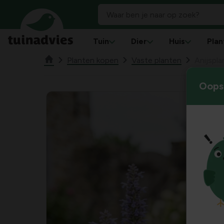
Tuin
Dier
Huis
Plan
Planten kopen
Vaste planten
Anijspla
Oops!