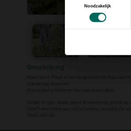
Noodzakelijk
Omschrijving
Agastache 'Fleur' is een langbloeiende Agastache
oranjerode bloemen.
Aromatische bladeren die naar anijs ruiken.
Groeit in rijke, koele, goed doorlatende grond op 
Heeft een hekel aan natte bodem, vooral in de wint
Zaait zich uit.