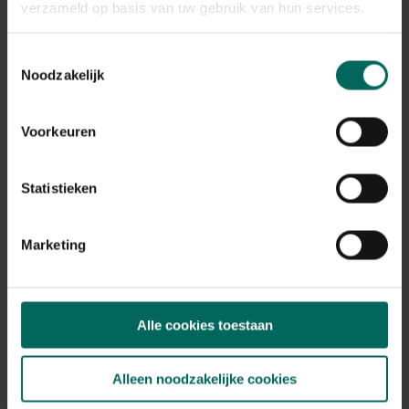
verzameld op basis van uw gebruik van hun services.
Toestemmingsselectie
Noodzakelijk
Voorkeuren
Statistieken
Marketing
Filters
Alle cookies toestaan
0 - 0 resulta(a)t(en) getoond
Alleen noodzakelijke cookies
Terug naar boven