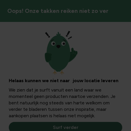
Oops! Onze takken reiken niet zo ver
Huis
Kerst
Breng magie in je huis met feestelijke decoratie,
Helaas kunnen we niet naar jouw locatie leveren
fonkelende lichten en onmisbare decoratie. Hier vind je
We zien dat je surft vanuit een land waar we
alles voor jouw kerstwensen.
momenteel geen producten naartoe verzenden. Je
bent natuurlijk nog steeds van harte welkom om
verder te bladeren tussen onze inspiratie, maar
aankopen plaatsen is helaas niet mogelijk.
Surf verder