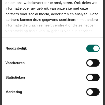
en om ons websiteverkeer te analyseren. Ook delen we
informatie over uw gebruik van onze site met onze
partners voor social media, adverteren en analyse. Deze
partners kunnen deze gegevens combineren met andere
informatie die u aan ze heeft verstrekt of die ze hebben
verzameld op basis van uw gebruik van hun services.
Toestemmingsselectie
Goudhaantje in
Koolmees in
Noodzakelijk
lindenhout -
lindenhout -
handgemaakt
handgemaakt
22,
22,
99
99
Voorkeuren
Statistieken
Marketing