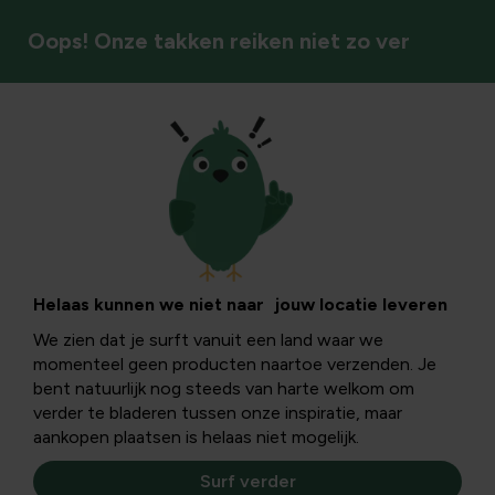
Oops! Onze takken reiken niet zo ver
Huis
Huisdecoratie
Maak van je huis een thuis. Geef het karakter met onze
Helaas kunnen we niet naar jouw locatie leveren
stijlvolle decoratie: van sfeervolle accessoires tot
We zien dat je surft vanuit een land waar we
praktische, rustieke en trendy items voor elk interieur.
momenteel geen producten naartoe verzenden. Je
bent natuurlijk nog steeds van harte welkom om
verder te bladeren tussen onze inspiratie, maar
aankopen plaatsen is helaas niet mogelijk.
Surf verder