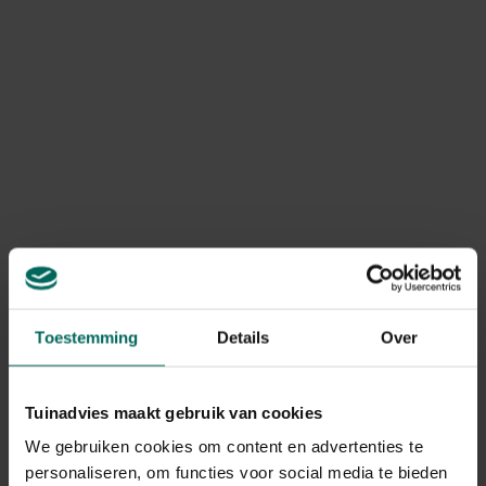
Steenuil in lindenhout
Esschert Design
- handgemaakt
kapstok hertengewei
47,
8,
99
36
Toestemming
Details
Over
Tuinadvies maakt gebruik van cookies
Uil met open vleugels
Wanddoek tuinvogels
We gebruiken cookies om content en advertenties te
als muurdecoratie
49,
99
personaliseren, om functies voor social media te bieden
39,
99