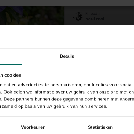
zon, halfschaduw
Ph bodem
neutraal
Bloeiperiode
JAN
FEB
MAA
APR
MEI
JU
Speciale kenmerken
klimplant
Details
an cookies
ent en advertenties te personaliseren, om functies voor social
. Ook delen we informatie over uw gebruik van onze site met on
e. Deze partners kunnen deze gegevens combineren met andere i
erzameld op basis van uw gebruik van hun services.
Voorkeuren
Statistieken