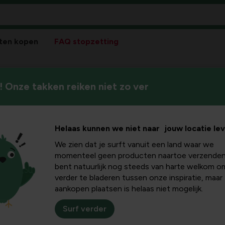
ten kopen
FAQ stopzetting
 Onze takken reiken niet zo ver
Helaas kunnen we niet naar jouw locatie le
We zien dat je surft vanuit een land waar we
Pla
momenteel geen producten naartoe verzenden
bent natuurlijk nog steeds van harte welkom o
Bloeikleur
verder te bladeren tussen onze inspiratie, maar
violetblauw
aankopen plaatsen is helaas niet mogelijk.
Winterhardheid
goed winterhard
Surf verder
Standplaats