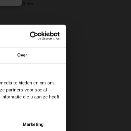
Max. 200 cm
N
JUL
AUG
SEP
OKT
NOV
DEC
Over
 media te bieden en om ons
ze partners voor social
nformatie die u aan ze heeft
Marketing