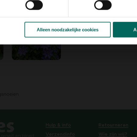
Alleen noodzakelijke cookies
A
gsnoeien.
Hulp & info
Retourneren
Verzendinfo
Wie zijn wij?
roeit en bloeit.