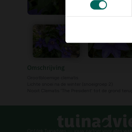
Omschrijving
Grootbloemige clematis.
Lichte snoei na de winter (snoeigroep 2)
Nooit Clematis 'The President' tot de grond teru
Ontdek Tuinadvies — jouw partner voor alles wat g