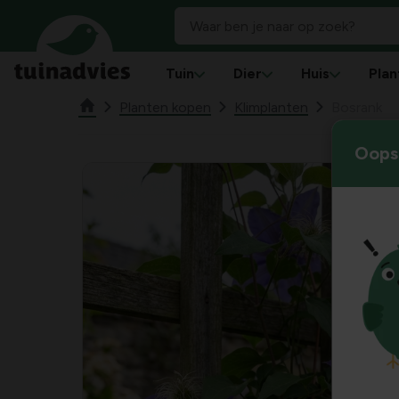
Tuin
Dier
Huis
Plan
Planten kopen
Klimplanten
Bosrank
Oops!