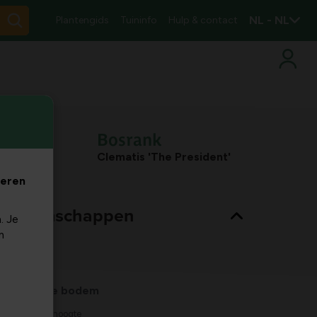
NL - NL
Plantengids
Tuininfo
Hulp & contact
Bosrank
Clematis 'The President'
veren
nt eigenschappen
. Je
m
Bladkleur
groen
Habitat
vochtige bodem
Max. groeihoogte