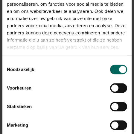
De verwerking van de retours kan momenteel iets langer
personaliseren, om functies voor social media te bieden
duren, maar alle terugbetalingen worden correct
en om ons websiteverkeer te analyseren. Ook delen we
afgehandeld.
informatie over uw gebruik van onze site met onze
Terugbetalingen gebeuren via dezelfde betaalmethode
partners voor social media, adverteren en analyse. Deze
die werd gebruikt bij het plaatsen van de bestelling.
partners kunnen deze gegevens combineren met andere
informatie die u aan ze heeft verstrekt of die ze hebben
Wat met mijn garantie op
verzameld op basis van uw gebruik van hun services.
aangekochte producten na de
stopzetting?
Toestemmingsselectie
Noodzakelijk
De wettelijke garantie en eventuele fabrieksgarantie
blijven geldig, ook na de stopzetting van de webshop.
Na de stopzetting vragen we je vriendelijk om contact
Voorkeuren
op te nemen via de contactgegevens die vermeld staan
op de factuur van je bestelling. Zorg er daarom voor dat
je deze factuur goed bewaart.
Statistieken
Ik heb nog een tegoedbon, kan ik
Marketing
deze nog gebruiken?