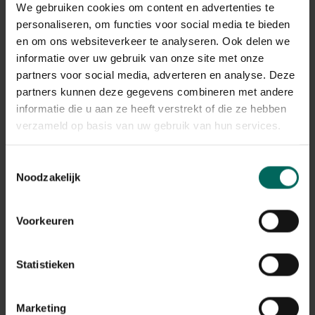
We gebruiken cookies om content en advertenties te
Dan is april het laatste moment om dat aan te pakken.
personaliseren, om functies voor social media te bieden
Door oude bladeren en stengels weg te knippen, krijgen
jonge scheuten alle ruimte om volop te groeien.
en om ons websiteverkeer te analyseren. Ook delen we
informatie over uw gebruik van onze site met onze
partners voor social media, adverteren en analyse. Deze
partners kunnen deze gegevens combineren met andere
informatie die u aan ze heeft verstrekt of die ze hebben
verzameld op basis van uw gebruik van hun services.
Toestemmingsselectie
Noodzakelijk
Voorkeuren
Statistieken
Zorg voor helder water en gezonde vissen
Marketing