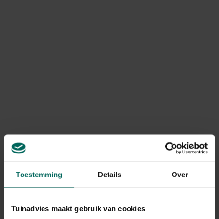
April is de maand om je vijver een frisse start te geven,
zodat je er de hele zomer van kunt genieten. In het
voorjaar is het ideaal om nieuwe
waterplanten
en
waterlelies toe te voegen. Bestaande
waterlelies
geef je
eenvoudig een boost door ze te voorzien van
een
nieuwe voedingsbodem
, zoals blauwklei, of door
speciale voedingstabletten diep in de wortelkluit te
drukken. Ook
moerasplanten kun je nu vermeerderen
om je vijver nog groener en voller te maken.
Bij het oppotten van vijverplanten is het belangrijk om de
juiste materialen te gebruiken. Kies voor
speciale
plantmanden
en
vijverplantaarde
. Gewone potgrond is
minder geschikt, omdat die te veel voedingsstoffen
bevat en daardoor algenbloei kan stimuleren. Voor een
extra decoratief effect kun je
moerasplanten in
drijvende manden
plaatsen. Zo creëer je niet alleen
Toestemming
Details
Over
speelse groene eilandjes, maar geef je de vijver ook een
natuurlijke en sfeervolle uitstraling.
Tuinadvies maakt gebruik van cookies
Heb je
afgestorven plantresten
nog niet verwijderd?