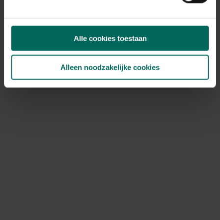
Denk ook aan de
vijverpomp
. Plaats deze het best op
een paar stenen, zodat vuil van de bodem minder snel
verstoppingen veroorzaakt. Zodra het water opnieuw een
temperatuur van ongeveer 10 graden
bereikt, kunnen
Alle cookies toestaan
pomp en filters weer worden ingeschakeld. Maak ze
vooraf wel grondig schoon als dat in het najaar nog niet
gebeurd is.
Alleen noodzakelijke cookies
Met stijgende temperaturen krijgen ook
draadalgen
meer
kans om zich te ontwikkelen. Verwijder deze best
regelmatig met de hand, zodat ze zuurstofplanten niet
overwoekeren. Door consequent in te grijpen, blijft het
biologisch evenwicht beter bewaard. Voor een snelle en
efficiënte aanpak kun je eventueel ook een product zoals
BSI Alg-Stop
gebruiken.
Let daarnaast op voor
zweefalgen
, die het vijverwater
groen kleuren. Groen water wijst er vaak op dat
zuurstofplanten onvoldoende voedingsstoffen
opnemen
, waardoor algen vrij spel krijgen. Als je hier niet
tijdig op reageert, wordt het water steeds troebeler en