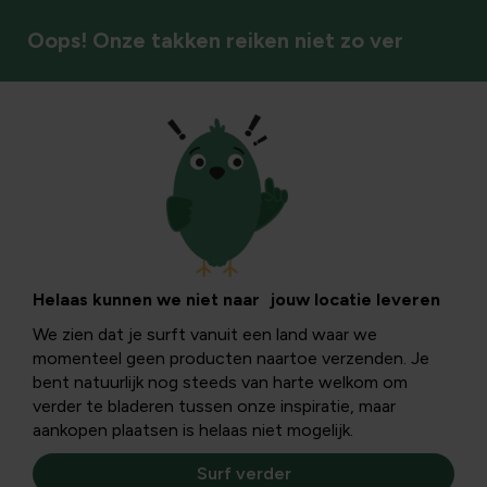
Oops! Onze takken reiken niet zo ver
Vijver & zwembad
Vijverkalender: de
vijver in april
Helaas kunnen we niet naar jouw locatie leveren
We zien dat je surft vanuit een land waar we
momenteel geen producten naartoe verzenden. Je
Met de hoge temperaturen die we nu al ervaren, is het
bent natuurlijk nog steeds van harte welkom om
heerlijk om in de tuin aan de slag te gaan. April is
verder te bladeren tussen onze inspiratie, maar
bovendien de perfecte maand om je vijver zomerklaar te
aankopen plaatsen is helaas niet mogelijk.
maken.
Surf verder
Dit is het moment om te controleren of alles goed