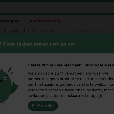
ten kopen
FAQ stopzetting
ver & zwembad
Krabbescheer: alles wat je moet weten over 
 Onze takken reiken niet zo ver
Krabbescheer, ook wel bekend
les wat je
die snel een groen tapijt op h
leer je wat krabbescheer prec
er deze
Helaas kunnen we niet naar jouw locatie le
groei en hoe je dit plantensoo
We zien dat je surft vanuit een land waar we
plant
momenteel geen producten naartoe verzenden
bent natuurlijk nog steeds van harte welkom o
verder te bladeren tussen onze inspiratie, maar
aankopen plaatsen is helaas niet mogelijk.
et
Surf verder
aat uit kleine, ronde bladachtige structuren die op het waterop