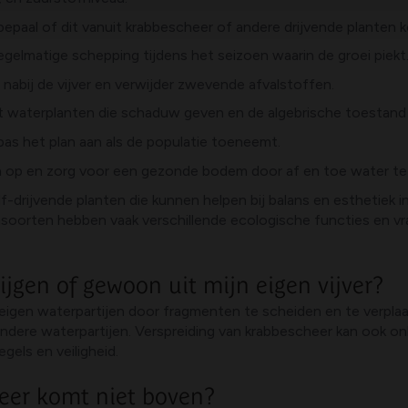
 bepaal of dit vanuit krabbescheer of andere drijvende planten 
regelmatige schepping tijdens het seizoen waarin de groei piekt
abij de vijver en verwijder zwevende afvalstoffen.
t waterplanten die schaduw geven en de algebrische toestand 
pas het plan aan als de populatie toeneemt.
n op en zorg voor een gezonde bodem door af en toe water te
f-drijvende planten die kunnen helpen bij balans en esthetiek in
ensoorten hebben vaak verschillende ecologische functies en 
ijgen of gewoon uit mijn eigen vijver?
 eigen waterpartijen door fragmenten te scheiden en te verplaa
andere waterpartijen. Verspreiding van krabbescheer kan ook o
els en veiligheid.
eer komt niet boven?