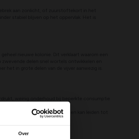
ebrek aan zonlicht, of zuurstoftekort in het
der stabiel blijven op het oppervlak. Het is
n geheel nieuwe kolonie. Dit verklaart waarom een
 en zwevende delen snel wortels ontwikkelen en
r het in grote delen van de vijver aanwezig is.
rdrukt, weinig onderhoud bij beperkte consumptie
lanten die onder water groeien, en kan leiden tot
Over