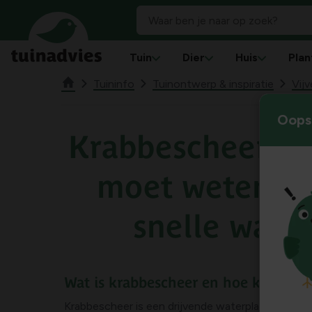
Tuin
Dier
Huis
Plan
Tuininfo
Tuinontwerp & inspiratie
Vij
Oops!
Krabbescheer: al
moet weten ov
snelle water
Wat is krabbescheer en hoe ken je h
Krabbescheer is een drijvende waterplant die best