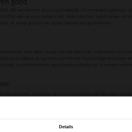
even goed
wacht. Dit kan komen door beschadigde of verzwakte plantjes, g
toffen kan ervoor zorgen dat delen van het tapijt zinken of min
totdat ze weer groeien en oppervlaktes terug innemen.
mentatie. Een klein stukje van de plant kan uitgroeien tot ee
 tapijt beschikbaar is, kunnen wortelvrije bladvormige knoppen
udig te vermeerderen als moeilijk volledig uit te roeien wannee
eer
triëntenopname, schaduw op het wateroppervlak die algen onde
perkt zicht op de bodem, mogelijk belemmering voor vissen en p
Details
 krabbescheer