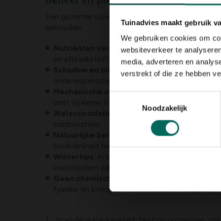
Een gezonde vijver vereist een balans tussen gro
Tuinadvies maakt gebruik v
behouden.
We gebruiken cookies om cont
Nutriënten verminderen:
verwijder organisch 
websiteverkeer te analyseren
en afbraakstoffen geven krabbescheer extra ka
media, adverteren en analys
Schaduw en plantencombinaties:
voeg schadu
verstrekt of die ze hebben v
onderwaterschapsplanten die watervermogen ve
Mechanische verwijdering:
schep of skim reg
Toestemmingsselectie
best bij kleine tot middelgrote populaties.
Noodzakelijk
Watercirculatie en filtratie:
een goede filtrati
krabbescheer.
Natuurlijke beheersing:
sommige vissoorten ete
biodiversiteit helpt het evenwicht te bewaren.
Wintertips:
in kouder klimaat kan krabbescheer
waterbodem zakt.
Geen chemische maatregelen als eerste keu
fysieke en biologische methoden en raadpleeg e
Scan de waterkwaliteit: test op nutriënten, pH