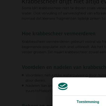
Krabbescheer drijft niet altijd 
Soms lijkt krabbescheer niet te drijven zoals ver
water. Ook vervuiling of aanwezigheid van afbraaks
normaal dat kleinere fragmenten tijdelijk zinken 
Hoe krabbescheer vermeerderen
Krabbescheer vermeerderen gebeurt vooral via frag
beginnende populatie zich snel uitbreidt. Als het
verder groeien. Dit maakt krabbescheer zowel eenvo
Voordelen en nadelen van krabbesch
Voordelen: natuurlijke waterzuivering door nu
door dieren.
Nadelen: kan snel een waterpartij afsluiten, be
zuurstoftekort als het afstervt en afbreekt.
Toestemming
Beheer en preventie: balanceren van