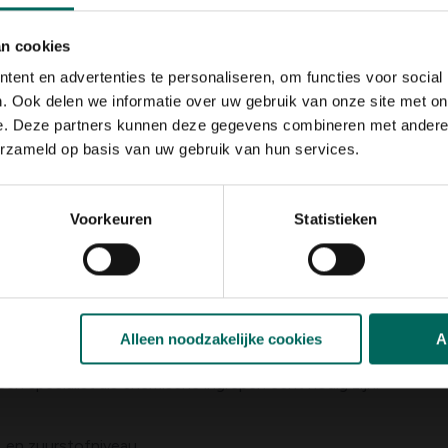
ei en beheersing. Hieronder vind je handvatten om krabbeschee
an cookies
ent en advertenties te personaliseren, om functies voor social
afval tijdig, voer vissen spaarzaam en voer geen buitensporige
. Ook delen we informatie over uw gebruik van onze site met on
nsen om te groeien.
e. Deze partners kunnen deze gegevens combineren met andere i
w toe door midzomerplanten of drijvende planten te kiezen di
erzameld op basis van uw gebruik van hun services.
rbeteren en zo de groeikracht van krabbescheer onderdrukke
elmatig het oppervlak af met een net of schep om een overhee
Voorkeuren
Statistieken
e en watercirculatie voorkomt stagnatie en vermindert de kans 
n krabbescheer, zoals gedeeltelijk, maar vertrouw hier niet o
 achteruitgaan; ruim dode planten op en zorg voor een schone v
Alleen noodzakelijke cookies
A
s:
chemische onkruidbestrijders worden meestal afgeraden van
en specialist als chemische ingrepen echt nodig zijn.
, en zuurstofniveau.