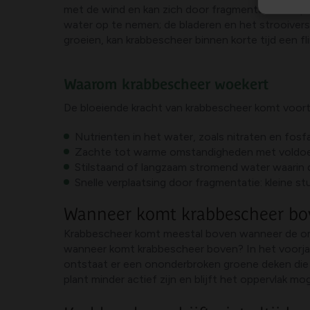
met de wind en kan zich door fragmentatie versp
water op te nemen; de bladeren en het strooiver
groeien, kan krabbescheer binnen korte tijd een f
Waarom krabbescheer woekert
De bloeiende kracht van krabbescheer komt voort u
Nutrienten in het water, zoals nitraten en fosf
Zachte tot warme omstandigheden met voldoen
Stilstaand of langzaam stromend water waarin de
Snelle verplaatsing door fragmentatie: kleine 
Wanneer komt krabbescheer bo
Krabbescheer komt meestal boven wanneer de omst
wanneer komt krabbescheer boven? In het voorjaar
ontstaat er een ononderbroken groene deken die 
plant minder actief zijn en blijft het oppervlak mogel