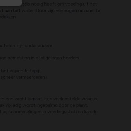
 lange wortels nodig heeft om voeding uit het
f aan het water. Door zijn vermogen om snel te
edekken.
actoren zijn onder andere:
ige bemesting in nabijgelegen borders.
et drijvende tapijt.
bescheer vermeerderen).
een zacht klimaat. Een veelgestelde vraag is:
ak volledig wordt ingepalmd door de plant,
f bij schommelingen in voedingsstoffen kan de