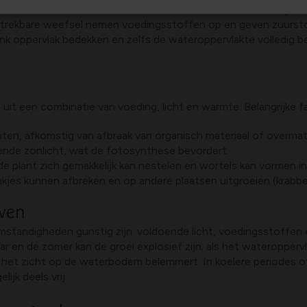
reiden. Een van de kenmerken is dat krabbescheer meestal geen
strekbare weefsel nemen voedingsstoffen op en geven zuursto
link oppervlak bedekken en zelfs de wateroppervlakte volledig b
it een combinatie van voeding, licht en warmte. Belangrijke f
aten, afkomstig van afbraak van organisch materiaal of overmat
de zonlicht, wat de fotosynthese bevordert.
 plant zich gemakkelijk kan nestelen en wortels kan vormen in h
stukjes kunnen afbreken en op andere plaatsen uitgroeien (krab
ven
andigheden gunstig zijn: voldoende licht, voedingsstoffen en 
 en de zomer kan de groei explosief zijn; als het wateroppervl
het zicht op de waterbodem belemmert. In koelere periodes o
ijk deels vrij.