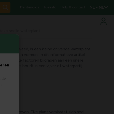
NL - NL
Plantengids
Tuininfo
Hulp & contact
deze snelle waterplant
 als duckweed, is een kleine drijvende waterplant
et water kan vormen. In dit informatieve artikel
ies is, welke factoren bijdragen aan een snelle
veren
rt in balans houdt in een vijver of waterpartij.
. Je
m
pervlak zweven. Elke plant verplaatst zich snel