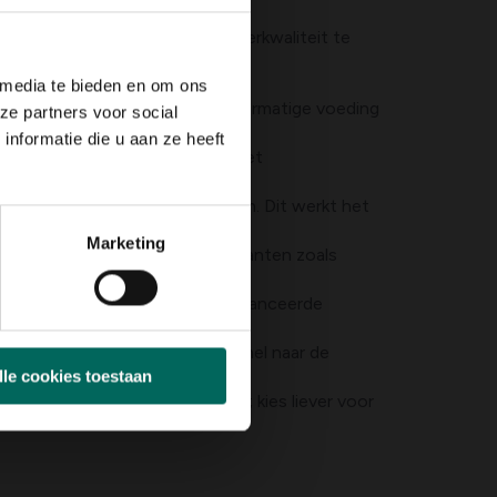
r in toom te houden en de waterkwaliteit te
 media te bieden en om ons
 meststoffen nabij de vijver. Overmatige voeding
ze partners voor social
nformatie die u aan ze heeft
e licht blokkeren. Combineer met
n.
rsende bedekking te voorkomen. Dit werkt het
Marketing
op snelle groei van drijvende planten zoals
p als enige maatregel. Een gebalanceerde
ijver zodat bij vorst geen rommel naar de
lle cookies toestaan
wege effecten op waterleven; kies liever voor