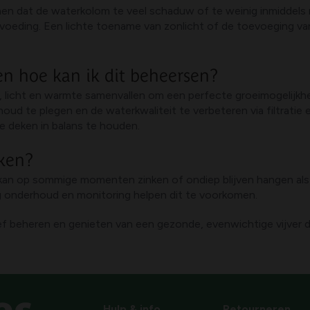
en dat de waterkolom te veel schaduw of te weinig inmiddels n
en voeding. Een lichte toename van zonlicht of de toevoeging v
n hoe kan ik dit beheersen?
licht en warmte samenvallen om een perfecte groeimogelijkhe
d te plegen en de waterkwaliteit te verbeteren via filtratie 
e deken in balans te houden.
nken?
kan op sommige momenten zinken of ondiep blijven hangen als 
tig onderhoud en monitoring helpen dit te voorkomen.
ef beheren en genieten van een gezonde, evenwichtige vijver 
Hulp & info
Retourneren