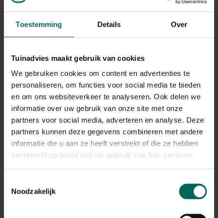
blauw en werk met afwisselende hoogtes om diepte te
creëren.
Toestemming
Details
Over
Drainage en potgrond
Goede drainage voorkomt wortelrot en schimmels.
Tuinadvies maakt gebruik van cookies
Gebruik een hoogwaardige potgrond met afvoerende
elementen en zorg voor minstens twee tot drie
We gebruiken cookies om content en advertenties te
drainagegaten onderin. Leg een kleine laag gruis of
personaliseren, om functies voor social media te bieden
hydrokorrels als drainagelaag en voeg perliet of
en om ons websiteverkeer te analyseren. Ook delen we
kokosvezel toe voor luchtigheid. Pas de
informatie over uw gebruik van onze site met onze
bevochtigingsfrequentie aan op het seizoen: in de
partners voor social media, adverteren en analyse. Deze
zomer kan dagelijks water of elk twee tot drie dagen
partners kunnen deze gegevens combineren met andere
nodig zijn, in regenachtige perioden minder vaak.
informatie die u aan ze heeft verstrekt of die ze hebben
verzameld op basis van uw gebruik van hun services.
Onderhoud en seizoenstips
Controleer maandelijks op beschadigingen, losse
Toestemmingsselectie
bevestigingen en schimmelvorming. Beits of olie op
Noodzakelijk
houten bakken beschermt tegen vocht en UV-straling;
controleer metalen bakken op roest en houd lagen