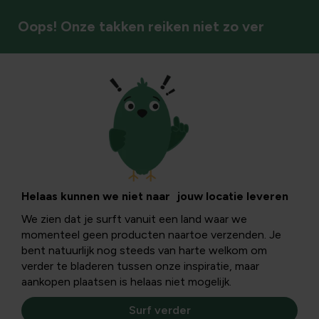
Oops! Onze takken reiken niet zo ver
Tuinstijlen & sfeer
Oostenrijkse
bloembakken en
Helaas kunnen we niet naar jouw locatie leveren
We zien dat je surft vanuit een land waar we
tuinen: onderhoud,
momenteel geen producten naartoe verzenden. Je
bent natuurlijk nog steeds van harte welkom om
planten en stijl
verder te bladeren tussen onze inspiratie, maar
aankopen plaatsen is helaas niet mogelijk.
Surf verder
In dit artikel verken je hoe Oostenrijkse bloembakken en