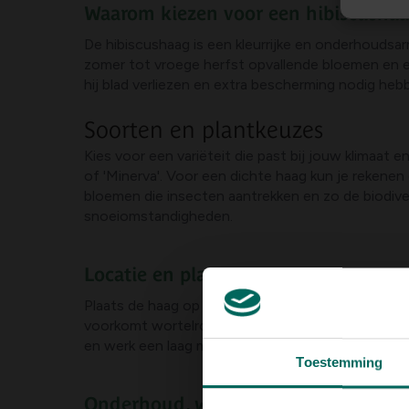
Waarom kiezen voor een hibiscusha
De hibiscushaag is een kleurrijke en onderhoudsar
zomer tot vroege herfst opvallende bloemen en ee
hij blad verliezen en extra bescherming nodig heb
Soorten en plantkeuzes
Kies voor een variëteit die past bij jouw klimaat 
of 'Minerva'. Voor een dichte haag kun je rekenen 
bloemen die insecten aantrekken en zo de biodivers
snoeiomstandigheden.
Locatie en planten
Plaats de haag op een zonnige plek met minimaal 
voorkomt wortelrot. Graaf een ondiepe greppel: d
en werk een laag mulch rondom de basis voor vo
Toestemming
Onderhoud, water en voeding