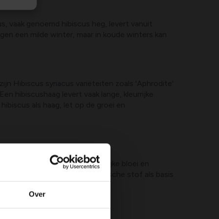
us, vaak genoemd hibiscus heg, levert vanuit
gen een milde winter, maar in koude winters kan
jn Hibiscus syriacus variëteiten zoals 'Aphrodite'
en hibiscushaag levert vaak lange, kleurrijke
hibiscus als haag, let op de groei en
 bodem ondersteunt een kleurrijke bloei en
mpost of goed verteerde organische stof als basis
Over