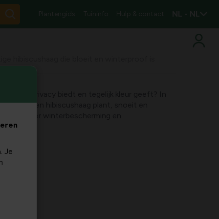
NL - NL
Plantengids
Tuininfo
Hulp & contact
ige hibiscushaag die bloeit en winterproof is
eggen die privacy biedt en tegelijk kleur geeft? In
tap hoe jij een hibiscushaag plant, snoeit en
andacht voor winterbescherming en
veren
.
. Je
m