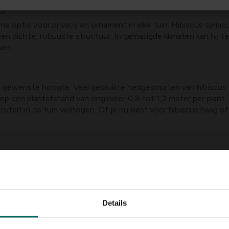
ag
me optie voor privacy en ornament in elke tuin. Hibiscus syriac
n dichte, robuuste structuur. In gematigde klimaten kan hij te
ben.
en gewenste hoogte. Veel gebruikte hedgesoorten van hibiscus zi
op een plantafstand van ongeveer 0,8 tot 1,2 meter per plant. E
iteit in de tuin verhogen. Of je nu kiest voor hibiscus haag of 
6 uur direct zonlicht per dag. Een goed doorlatende, voedzame
e wortels van hibiscus houden van luchtige aarde. Gebruik co
chtbehoud.
Details