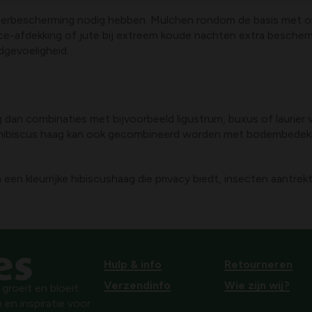
nterbescherming nodig hebben. Mulchen rondom de basis met or
ce-afdekking of jute bij extreem koude nachten extra beschermi
dgevoeligheid.
eg dan combinaties met bijvoorbeeld ligustrum, buxus of laurier
Een hibiscus haag kan ook gecombineerd worden met bodembed
n een kleurrijke hibiscushaag die privacy biedt, insecten aantr
Hulp & info
Retourneren
Verzendinfo
Wie zijn wij?
roeit en bloeit.
 en inspiratie voor