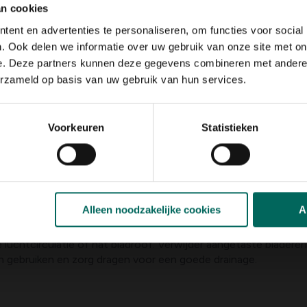
an cookies
periodes, maar vermijd wateroverlast. Geef bij voorkeur diep w
ent en advertenties te personaliseren, om functies voor social
et groeiseizoen stimuleert bloemknoppen. Gebruik een organis
. Ook delen we informatie over uw gebruik van onze site met on
water geven en aan het einde van de zomer extra voeding geve
e. Deze partners kunnen deze gegevens combineren met andere i
erzameld op basis van uw gebruik van hun services.
t bij en voer een zwaardere snoei uit in de late winter of vroeg
Voorkeuren
Statistieken
t lucht goed kan circuleren en schimmels minder kans krijgen.
oen daarna.
Alleen noodzakelijke cookies
A
e de groei kunnen vertragen. Inspecteer de bladeren en onderkan
p of olie, of natuurlijke vijanden zoals lieveheerstbeestjes. Z
uchtcirculatie of nat bladroof. Verwijder aangetaste bladeren e
en gebruiken en zorg dragen voor een goede drainage.