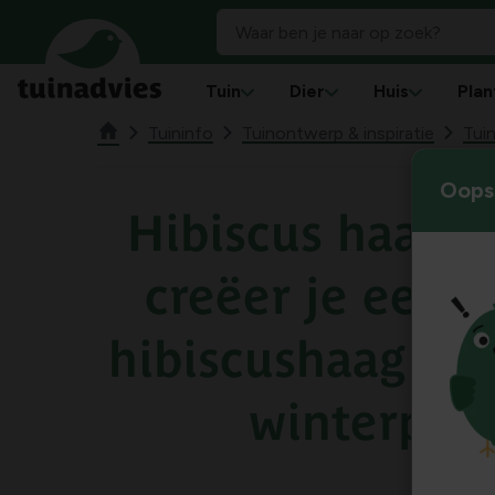
Tuin
Dier
Huis
Plan
Tuininfo
Tuinontwerp & inspiratie
Tuin
Oops!
Hibiscus haag 
creëer je een p
hibiscushaag die
winterproo