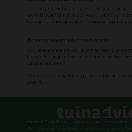
In strengere winterklimaten kan hibiscushaag wi
wortels beschermen tegen vorst, terwijl een flee
beschutte, zonnige plek en hou rekening met win
Alternatieven en combinaties
Wil jij een andere structuur of bladkleur, overwe
bloeiende haagplanten zoals feijoa of abelia. 
variatie te creëren.
Met de juiste aanpak kun jij jarenlang genieten va
jouw tuin.
Ontdek Tuinadvies — jouw partner voor alles wat g
Betrouwbaar tuinadvies, kwaliteitsvolle producten