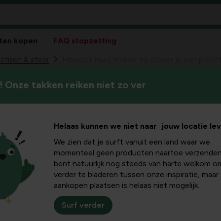
ten kopen
FAQ stopzetting
stijlen & sfeer
Hibiscus haag maken: zo creëer je een pracht
 Onze takken reiken niet zo ver
Wil jij een hibiscus haag aanl
maken: zo
dit artikel leer je stap voor s
onderhoudt, met speciale a
rachtige
Helaas kunnen we niet naar jouw locatie le
veelvoorkomende problemen
We zien dat je surft vanuit een land waar we
 bloeit en
momenteel geen producten naartoe verzenden
bent natuurlijk nog steeds van harte welkom o
verder te bladeren tussen onze inspiratie, maar
f is
aankopen plaatsen is helaas niet mogelijk.
Surf verder