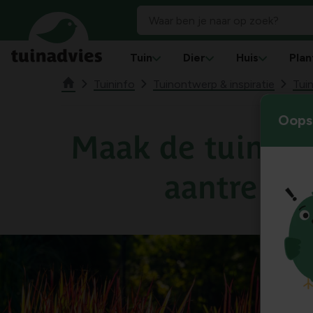
Tuin
Dier
Huis
Plan
Tuininfo
Tuinontwerp & inspiratie
Tuin
Oops!
Maak de tuin in
aantrekkel