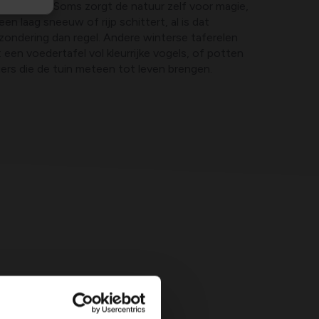
 genieten
. Soms zorgt de natuur zelf voor magie,
een laag sneeuw of rijp schittert, al is dat
zondering dan regel. Andere winterse taferelen
een voedertafel vol kleurrijke vogels, of potten
eiers die de tuin meteen tot leven brengen.