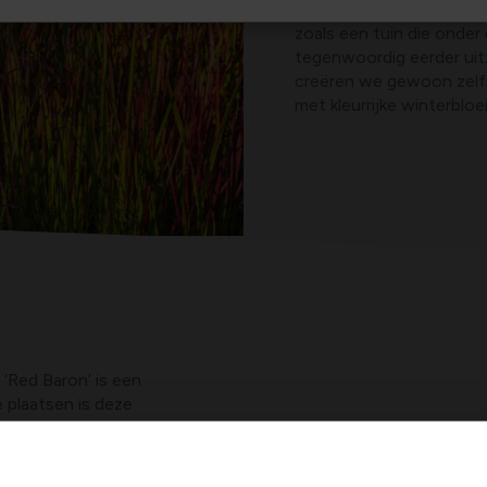
winter valt er volop te
zoals een tuin die onder 
tegenwoordig eerder uit
creëren we gewoon zelf: 
met kleurrijke winterblo
 ‘Red Baron’ is een
 plaatsen is deze
tie met de winterse