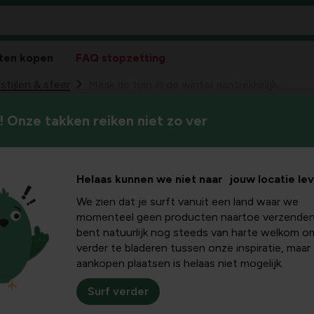
ten kopen
FAQ stopzetting
stijlen & sfeer
Maak de tuin in de winter aantrekkelijk
 Onze takken reiken niet zo ver
De winter wordt gezien als ee
 de winter
tuinseizoen bestaat niet! Ook
prachtige tuintaferelen.
ijk
Helaas kunnen we niet naar jouw locatie le
We zien dat je surft vanuit een land waar we
momenteel geen producten naartoe verzenden
bent natuurlijk nog steeds van harte welkom o
verder te bladeren tussen onze inspiratie, maar
aankopen plaatsen is helaas niet mogelijk.
De winter wordt vaak gez
Surf verder
vooral aftellen tot de le