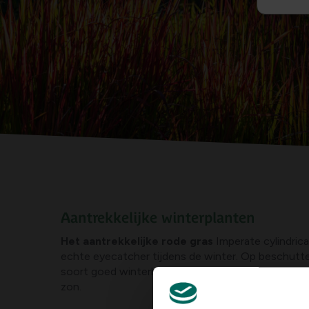
Aantrekkelijke winterplanten
Het aantrekkelijke rode gras
Imperate cylindrica
echte eyecatcher tijdens de winter. Op beschutte
soort goed winterhard en op zijn best in combina
zon.