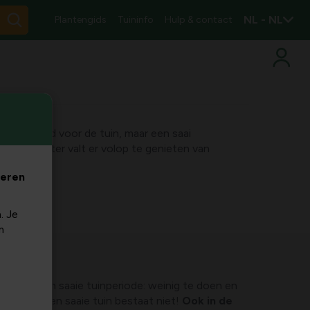
NL - NL
Plantengids
Tuininfo
Hulp & contact
n saaie tijd voor de tuin, maar een saai
 in de winter valt er volop te genieten van
veren
. Je
m
ien als een saaie tuinperiode: weinig te doen en
nte. Maar een saaie tuin bestaat niet!
Ook in de