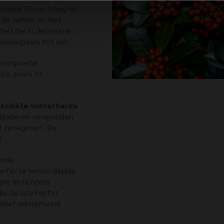
aximaal 30 cm hoog en
 de winter en het
teit die in december,
 donkerpaars tot wit.
ntergroene
ze, paars of
schikte winterharde
bladeren verspreiden
d zenegroen’. De
t.
ende
rfecte winterdisplay
ere en lichtere
e de late herfst
tief winterbeeld