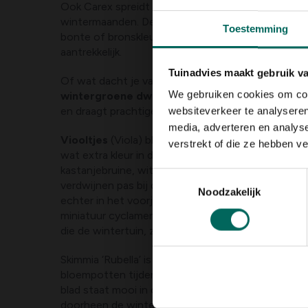
Ook Carex spreidt al zijn leuke karakteristieke ken
wintermaanden. Deze groenblijvende vaste plant
Toestemming
bonte of bronskleurige krullende bladeren en blijve
aantrekkelijk.
Tuinadvies maakt gebruik v
Of wat dacht je van Gaultheria procumbens
(Berg
We gebruiken cookies om cont
wintergroene dwergheester
is uitermate gesch
en draagt prachtige grote rode bessen.
websiteverkeer te analyseren
media, adverteren en analys
Viooltjes
(Viola) bloeien doorgaans doorheen de 
verstrekt of die ze hebben v
wat extra kleur in de tuin of in bloembakken waar 
kastanjebruine, witte of paarse bloemen vullen b
Toestemmingsselectie
verdwijnen pas bij de aller slechtste weersomsta
Noodzakelijk
echter in het voorjaar en bloeien nog door tot in
miniatuur cyclamen zijn zeer aantrekkelijke, goed 
die de wintertuin, zij het op een beschutte plaats
Skimmia ‘Rubella’ is een zeer betrouwbare
winterh
bloempotten tijdens de winter. Het blinkende lee
blad staat mooi in contrast met de roze trosvor
doorheen de winter. Zeer mooi in combinatie met 