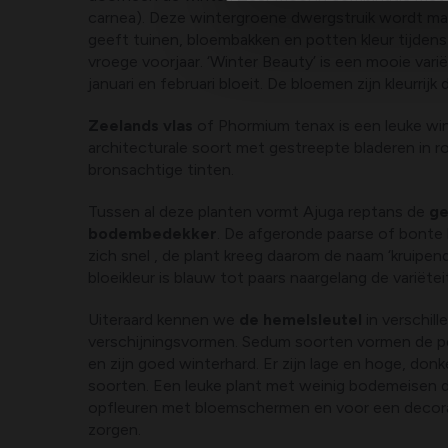
carnea). Deze wintergroene dwergstruik wordt m
geeft tuinen, bloembakken en potten kleur tijdens
vroege voorjaar. ‘Winter Beauty’ is een mooie varië
januari en februari bloeit. De bloemen zijn kleurrijk
Zeelands vlas
of Phormium tenax is een leuke wi
architecturale soort met gestreepte bladeren in ro
bronsachtige tinten.
Tussen al deze planten vormt Ajuga reptans de
ge
bodembedekker
. De afgeronde paarse of bonte 
zich snel , de plant kreeg daarom de naam ‘kruipen
bloeikleur is blauw tot paars naargelang de variëtei
Uiteraard kennen we
de hemelsleutel
in verschill
verschijningsvormen. Sedum soorten vormen de pe
en zijn goed winterhard. Er zijn lage en hoge, donk
soorten. Een leuke plant met weinig bodemeisen di
opfleuren met bloemschermen en voor een decora
zorgen.