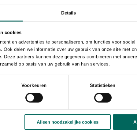
merken ten toon in de
en hebben groene,
Details
n de volledige winter
an cookies
thee), deze
leuke
ent en advertenties te personaliseren, om functies voor social
ikt voor bloembakken
. Ook delen we informatie over uw gebruik van onze site met on
e. Deze partners kunnen deze gegevens combineren met andere i
winter en brengen
erzameld op basis van uw gebruik van hun services.
nodig. Hun gele,
loempotten en
ndigheden. Ze herleven
Voorkeuren
Statistieken
 de zomer. Ook
bloeiende potplantjes
, kunnen opfleuren.
arde eyecatcher
in
rachtige donkergroene
Alleen noodzakelijke cookies
A
mige bloembotten
winterheide (Erica