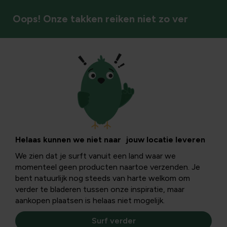
Oops! Onze takken reiken niet zo ver
Tuinstijlen & sfeer
Oppervlakte
berekenen en
Helaas kunnen we niet naar jouw locatie leveren
We zien dat je surft vanuit een land waar we
tuinontwerp op
momenteel geen producten naartoe verzenden. Je
bent natuurlijk nog steeds van harte welkom om
1500 m2:
verder te bladeren tussen onze inspiratie, maar
aankopen plaatsen is helaas niet mogelijk.
praktische gids
Surf verder