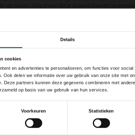
te van tussen. Zorg ervoor dat je ze goed afspoelt om eventuee
en (kies voor fijn materiaal zoals gipskruid of Eucalyptus blader
s theelichtjes.
Details
an cookies
Zo maak je de kra
ent en advertenties te personaliseren, om functies voor social
Stap 1
. Ook delen we informatie over uw gebruik van onze site met on
e. Deze partners kunnen deze gegevens combineren met andere i
Week het oasis schuim i
erzameld op basis van uw gebruik van hun services.
water te plaatsen totdat
overtollig water uitlek
schoon door vuil en blad
Voorkeuren
Statistieken
Stap 2
Snijd de stelen van de r
Doe dit schuin om een pu