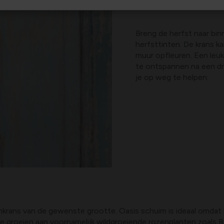
Breng de herfst naar bi
herfsttinten. De krans k
muur opfleuren. Een leuk
te ontspannen na een dr
je op weg te helpen:
imkrans van de gewenste grootte. Oasis schuim is ideaal omdat
die groeien aan voornamelijk wildgroeiende rozenplanten zoals 