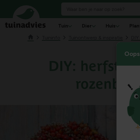
Tuin
Dier
Huis
Plan
Tuininfo
Tuinontwerp & inspiratie
DIY
Oops!
DIY: herfstkr
rozenbott