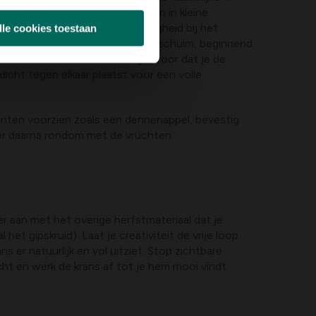
n. Bind daarna de vruchten samen in kleine
ad. Dit zorgt voor extra stevigheid bij het
lle cookies toestaan
ens de rozenbottels in het oasis schuim, beginnend
k naar het midden toe. Zorg ervoor dat je de
icht tegen elkaar plaatst voor een volle
enten voorzien zoals een dennenappel, bevestig
er daarna rondom met de vruchten.
r aan met het overige herfstmateriaal dat je
l het gipskruid). Laat je creativiteit de vrije loop
ns er natuurlijk en vol uitziet. Stop zichtbare
ht en werk de krans af tot je hem mooi vindt.