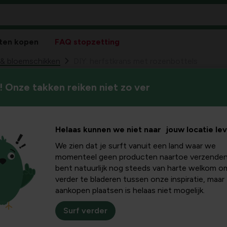
ten kopen
FAQ stopzetting
 & bloemschikken
DIY: herfstkrans met rozenbottels
 Onze takken reiken niet zo ver
Breng de herfst naar binnen 
ans met
de herfstvakantie of om te 
els
Helaas kunnen we niet naar jouw locatie le
We zien dat je surft vanuit een land waar we
momenteel geen producten naartoe verzenden
bent natuurlijk nog steeds van harte welkom o
verder te bladeren tussen onze inspiratie, maar
aankopen plaatsen is helaas niet mogelijk.
Surf verder