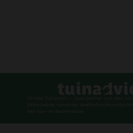
Ontdek Tuinadvies — jouw partner voor alles wat g
Betrouwbaar tuinadvies, kwaliteitsvolle producten
elke tuin- en dierliefhebber.