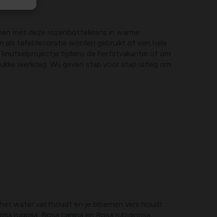
nnen met deze rozenbottelkrans in warme
an als tafeldecoratie worden gebruikt of een hele
 knutselprojectje tijdens de herfstvakantie of om
ukke werkdag. Wij geven stap voor stap uitleg om
 het water vasthoudt en je bloemen vers houdt.
Rosa rugosa, Rosa canina en Rosa rubiginosa.