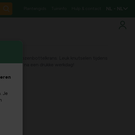
NL - NL
Plantengids
Tuininfo
Hulp & contact
met deze rozenbottelkrans. Leuk knutselen tijdens
ontspannen na een drukke werkdag!
veren
. Je
m