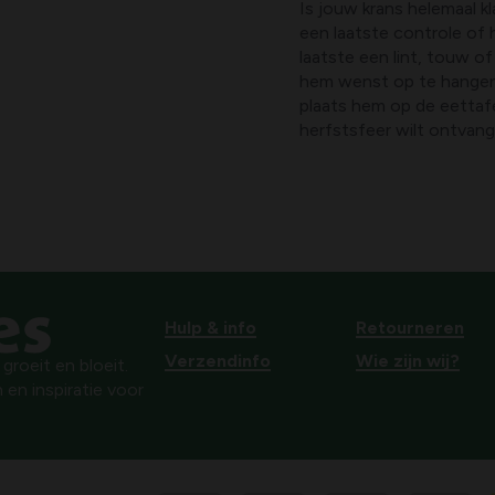
Is jouw krans helemaal k
een laatste controle of h
laatste een lint, touw o
hem wenst op te hangen 
plaats hem op de eettaf
herfstsfeer wilt ontvan
Hulp & info
Retourneren
Verzendinfo
Wie zijn wij?
roeit en bloeit.
 en inspiratie voor