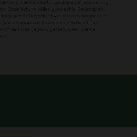
laar? Snijd dan de overtollige draden af en doe nog
et Oasis schuim volledig bedekt is. Bevestig als
f draad aan de bovenkant van de krans wanneer je
(aan de voordeur, boven de open haard...) of
el of kast waar je jouw gasten in een warme
gen!