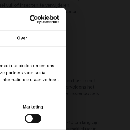
l vuil of insecten te verwijderen.
en), sierlijke takjes, kleine pompoenen,
Over
ns
 media te bieden en om ons
ze partners voor social
nformatie die u aan ze heeft
n water door de schuimkrans in een bassin met
 het volledig verzadigd is. Laat vervolgens het
ken. Maak ondertussen de bessen en rozenbottels
resten te verwijderen.
Marketing
ozenbottels zodat ze ongeveer 5-10 cm lang zijn.
ntig uiteinde te maken, zodat ze makkelijker in