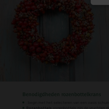
Benodigdheden rozenbottelkrans
: begin met het selecteren van een oasis schu
Rozenbottels
: rozenbottels zijn de vruchten 