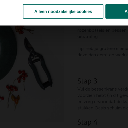
het schuim te prikken zij
boeketjes met bloemendra
Alleen noodzakelijke cookies
A
inprikken. Steek vervolg
aan de buitenkant en wer
rozenbottels en bessen d
uitstraling.
Tip: heb je grotere elem
deze dan eerst en werk 
Stap 3
Vul de bessenkrans verde
voorzien hebt (in dit geva
en zorg ervoor dat de kra
stukken Oasis schuim dic
Stap 4