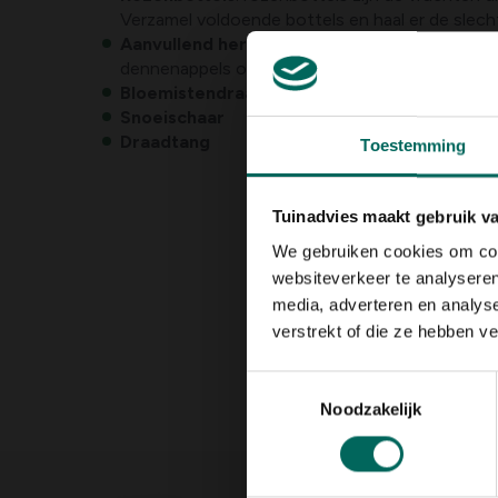
Verzamel voldoende bottels en haal er de slech
Aanvullend herfstmateriaal
: gedroogde blader
dennenappels of zelfs wat herfstdecoratie zoal
Bloemistendraad
Snoeischaar
Draadtang
Toestemming
Tuinadvies maakt gebruik v
We gebruiken cookies om cont
websiteverkeer te analyseren
media, adverteren en analys
verstrekt of die ze hebben v
Toestemmingsselectie
Noodzakelijk