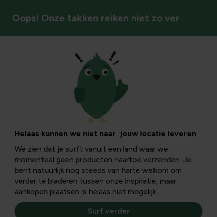
Oops! Onze takken reiken niet zo ver
DIY & bloemschikken
Polygonumstokken
in de natuur:
Helaas kunnen we niet naar jouw locatie leveren
We zien dat je surft vanuit een land waar we
herkennen, vinden
momenteel geen producten naartoe verzenden. Je
bent natuurlijk nog steeds van harte welkom om
en gebruiken
verder te bladeren tussen onze inspiratie, maar
aankopen plaatsen is helaas niet mogelijk.
Surf verder
Dit artikel verdiept zich in polygonumstokken in de natuur: