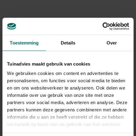
tripsen voor, die nieuwe scheuten kunnen aantasten en
de groei kunnen beïnvloeden. In natte omstandigheden
kan wortelrot of rhizoomrot optreden, wat de plant
oppervlakkig kwetsbaar maakt voor afsterving. Het
herkennen van deze symptomen vroegtijdig is cruciaal
om verdere schade te voorkomen.
Toestemming
Details
Over
Oorzaken en gevolgen
Tuinadvies maakt gebruik van cookies
De oorzaken van ziekten en plagen liggen vaak in
We gebruiken cookies om content en advertenties te
omgevingsomstandigheden zoals hoge
personaliseren, om functies voor social media te bieden
luchtvochtigheid, onvoldoende luchtcirculatie, en weinig
en om ons websiteverkeer te analyseren. Ook delen we
variatie in planten in de buurt. Een rijke vochtdoorlatende
informatie over uw gebruik van onze site met onze
bodem met weinig concurrentie kan bijdragen aan
partners voor social media, adverteren en analyse. Deze
schimmel- en rotsziekten, terwijl invasieve knotweed-
soorten door hun snelle groei inheemse soorten
partners kunnen deze gegevens combineren met andere
verdringen en ecosystems verstoren. Het gevolg is dat
informatie die u aan ze heeft verstrekt of die ze hebben
planten minder gezond worden, uitdrogen of afsterven,
verzameld op basis van uw gebruik van hun services.
en dat de biodiversiteit in een gebied afneemt. Daarom is