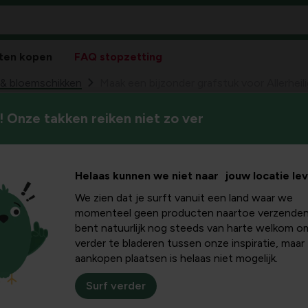
ten kopen
FAQ stopzetting
 & bloemschikken
Maak een bijzonder grafstuk voor Allerheil
 Onze takken reiken niet zo ver
De eerste november is het fe
zonder
overleden familie en vriende
met bloemstukken.
erheiligen
Helaas kunnen we niet naar jouw locatie le
We zien dat je surft vanuit een land waar we
momenteel geen producten naartoe verzenden
bent natuurlijk nog steeds van harte welkom o
verder te bladeren tussen onze inspiratie, maar
aankopen plaatsen is helaas niet mogelijk.
Surf verder