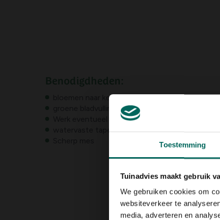
Benodigdheden:
bloemen naar keuze: lisianthus, leeuwenbek, aste
groene bladvulling: eucalyptus, eikenblad, Photin
Werk eventueel af met groen van coniferen
watervaste tape
Scherp mes
Toestemming
Tuinadvies maakt gebruik v
We gebruiken cookies om cont
websiteverkeer te analyseren
media, adverteren en analys