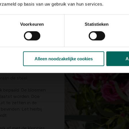
erzameld op basis van uw gebruik van hun services.
em onder in een emmer
ter tot hij naar de
Voorkeuren
Statistieken
art onderaan de houder
chte groene laag
. Doe dit met een
 Snij schuin in de
Alleen noodzakelijke cookies
A
kan de plant beter en
t steekschuim
raan de steel.
k bepaald. De bloemen
eplaatst worden. Doe
uit te zetten in de
bevinden. Let hierbij
rdt.
rk af met de kleintjes.