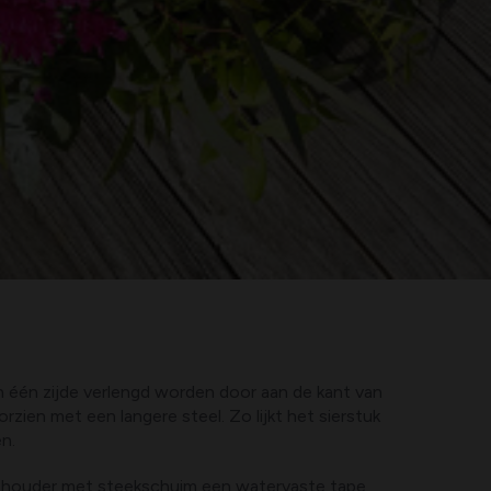
n één zijde verlengd worden door aan de kant van
rzien met een langere steel. Zo lijkt het sierstuk
en.
 houder met steekschuim een watervaste tape