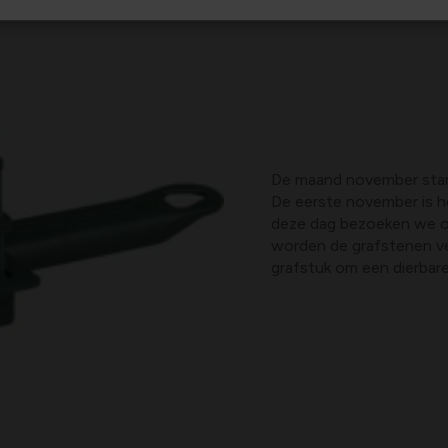
De maand november start
De eerste november is het
deze dag bezoeken we ov
worden de grafstenen ve
grafstuk om een dierbar