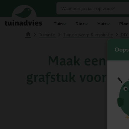
Tuin
Dier
Huis
Plan
Tuininfo
Tuinontwerp & inspiratie
DIY
Oops!
Maak een bij
grafstuk voor All