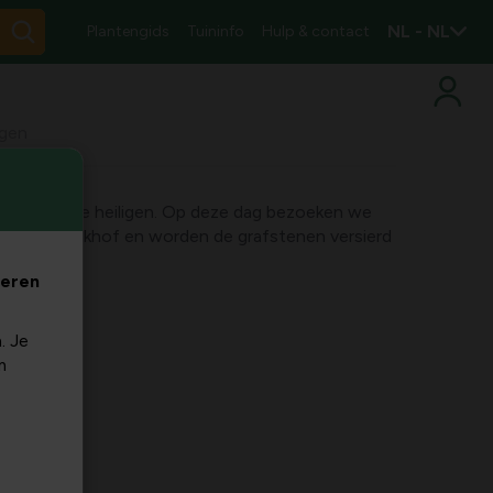
NL - NL
Plantengids
Tuininfo
Hulp & contact
igen
est van alle heiligen. Op deze dag bezoeken we
n op het kerkhof en worden de grafstenen versierd
veren
. Je
m