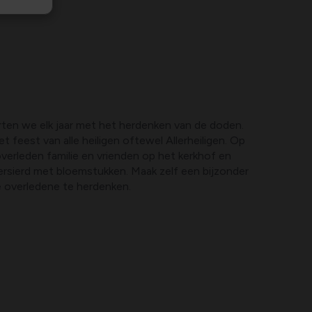
en we elk jaar met het herdenken van de doden.
 feest van alle heiligen oftewel Allerheiligen. Op
erleden familie en vrienden op het kerkhof en
rsierd met bloemstukken. Maak zelf een bijzonder
e overledene te herdenken.