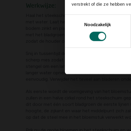
verstrekt of die ze hebben v
Werkwijze:
Haal het steekschuim uit de houder en dompel h
Toestemmingsselectie
met water. Laat het steekschuim volzuigen met wa
Noodzakelijk
bodem zinkt en plaats hem terug in de houder. St
met het bladgroen. Zorg rondom rond voor een di
zodat de houder onderaan niet meer zichtbaar is.
Snij in tussentijd de bloemen en takken op lengte
scherp mes zodat de uiteinden niet geplet worden.
stengel om een lange fijne punt te verkrijgen. Zo 
langer water opnemen en wordt het prikken in he
eenvoudig. Verwijder het teveel aan bladeren onde
Als eerste wordt de vormgeving van het bloemstu
zullen in een halve cirkel rond het steekschuim g
dit door met één soort bladgroen de eerste lijnen 
hoogte, de zijkant en waar het middelpunt zich zal 
op dat de steel mee in het bloemstuk verwerkt wo
Prik nu de grote bloemen in het steekschuim en we