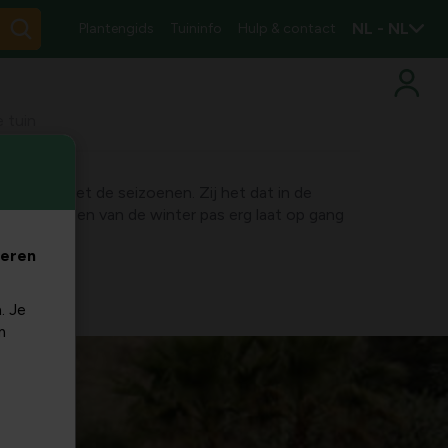
NL - NL
Plantengids
Tuininfo
Hulp & contact
e tuin
ert mee met de seizoenen. Zij het dat in de
 het intreden van de winter pas erg laat op gang
veren
. Je
m