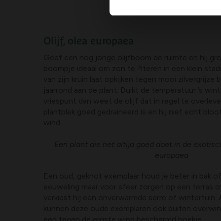
Olijf, olea europaea
Geef een nog jonge olijfboom de ruimte en hij gro
boompje ideaal om zon te ?lteren in een klein stad
van zijn kruin laat opkijken tegen mooi zilvergrijze b
jaarrond aan de plant. Duikt de temperatuur ’s win
vriespunt dan weet de olijf dat in regel te overleve
plantplek goed gedraineerd is en hij niet echt blo
wind.
Een plant die het altijd goed doet in de exotisch
europaea
Een oud, geknot exemplaar houd je beter in bak of
eeuweling maar voor sfeer zorgen op een terras of
verkiest hij een onverwarmde serre of wintertuin.
kunnen deze oude exemplaren ook buiten overwint
een tegen de ergste wind beschermd hoekje.