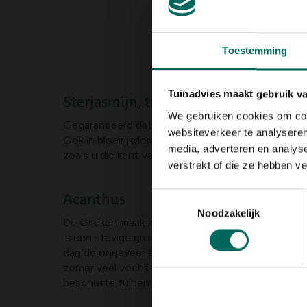
Toestemming
Tuinadvies maakt gebruik v
Sterjasmijn, trachelospermum jasmi
We gebruiken cookies om cont
Gegarandeerd dat u nog zal opkijken naar uw sterj
websiteverkeer te analyseren
Ook in bloeirijkdom toont ze zich een meester. Va
media, adverteren en analys
zoals u die kent van uw meest zonnige vakantie.
verstrekt of die ze hebben v
Acanthus
Toestemmingsselectie
Noodzakelijk
De Grieken maakten de Acanthus wereldberoemd. H
is een stevige groeier die graag zijn bladeren breed
dan de ongeveer één meter hoge A. mollis, maar kl
zomer veel vocht nodig. Krijgt hij dat niet, dan gaa
beschutte tuinen echter te handhaven als winter