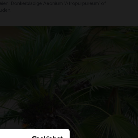
roeien. Donkerbladige Aeonium ‘Atropurpureum’ of
ouden.