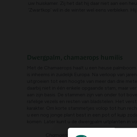
uw huiskamer. Zij het dat hij daar niet aan een 
‘Zwartkop’ wil in de winter wel eens verbleken. H
Dwergpalm, chamaerops humilis
Met de Chamaerops haalt u een heuse palmboom i
is inheems in zuidelijk Europa. Na verloop van jaren
uitgroeien tot een hoogte van meer dan drie meter
daarbij niet in één enkele opgaande stam, maar ver
aan zijn basis. De stammen zijn van onder tot bov
rafelige vezels en resten van bladstelen. Het verst
karakter. Om korte stammetjes volop tot hun rech
u een nog jonge plant best in een pot of kuip zo
komen. Later kunt u de dwergpalm uitplanten in vo
Chamaerops humilis of dwergpalm in de 