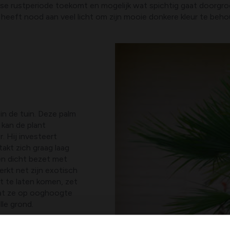
heuse rustperiode toekomt en mogelijk wat spichtig gaat doorg
ij heeft nood aan veel licht om zijn mooie donkere kleur te beh
n de tuin. Deze palm
 kan de plant
. Hij investeert
takt zich graag laag
en dicht bezet met
erkt net zijn exotisch
t te laten komen, zet
dat ze op ooghoogte
lle grond.
exotische tuin