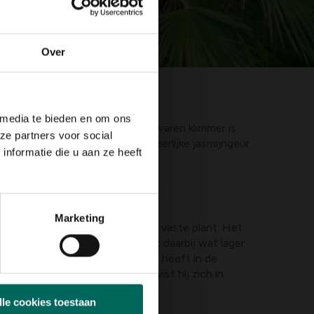
Over
 media te bieden en om ons
gola en laat zien dat ze een ervaren klimmer is.
ze partners voor social
s die uw tuin vullen met een heerlijke jasmijngeur
nformatie die u aan ze heeft
Marketing
de prachtige bladeren van deze vaste plant. Het
maren omhoog. De A. spinosa blijft daarbij wat lager
rkomen van de bladeren. Acanthus heeft in de
ters bovengronds af. Vorig jaar wist hij zich in
lle cookies toestaan