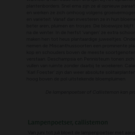
plantenborders. Snel erna zijn ze al opnieuw paraat
en werken ze zich omhoog volgens groeivermogen
en variëteit. Vanaf dan investeren ze in hun blo
beter aren, pluimen en trosjes. Die bloeiwijze blijf
na de winter. In de herfst ‘vangen’ ze extra schoo
maken hen tot heus plantaardige juweeltjes. Onde
nemen de Miscanthussoorten een prominente plaat
kop en schouders boven de meeste soortgenoten 
verstaan. Deschampsia en Pennisteum tonen zich 
vullen van ruimte zonder daarbij te woekeren. Cala
‘Karl Foester’ zijn dan weer absolute solitairplant
hoog boven de pol uitstekende bloempluimen.
De lampenpoetser of Callistemon kan pra
Lampenpoetser, callistemon
Van juni tot juli bloeit de lampenpoetser met aa