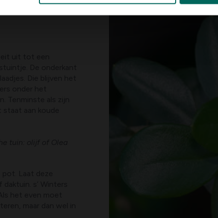
eit uit tot een
stuintje. De onderkant
laadjes. Die blijven het
ters onder het
n. Tenminste als zijn
ot staat aan koude
e tuin: olijf of Olea
 pot. Laat deze
 daktuin. s’ Winters
 Als het even moet
eren, maar dan wel in