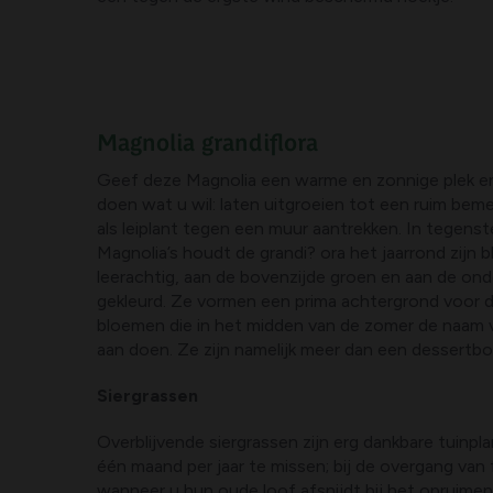
Magnolia grandiflora
Geef deze Magnolia een warme en zonnige plek 
doen wat u wil: laten uitgroeien tot een ruim bem
als leiplant tegen een muur aantrekken. In tegenst
Magnolia’s houdt de grandi? ora het jaarrond zijn b
leerachtig, aan de bovenzijde groen en aan de ond
gekleurd. Ze vormen een prima achtergrond voor 
bloemen die in het midden van de zomer de naam va
aan doen. Ze zijn namelijk meer dan een dessertbo
Siergrassen
Overblijvende siergrassen zijn erg dankbare tuinpl
één maand per jaar te missen; bij de overgang van 
wanneer u hun oude loof afsnijdt bij het opruime