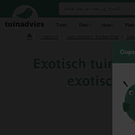
Tuin
Dier
Huis
Plan
Tuininfo
Tuinontwerp & inspiratie
Balk
Oops!
Exotisch tuinier
exotische 