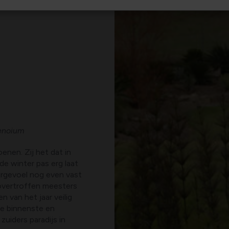
Aenoium
nen. Zij het dat in
de winter pas erg laat
rgevoel nog even vast
novertroffen meesters
 van het jaar veilig
te binnenste en
uiders paradijs in