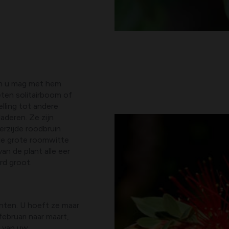
en u mag met hem
eten solitairboom of
elling tot andere
laderen. Ze zijn
erzijde roodbruin
de grote roomwitte
n de plant alle eer
rd groot.
anten. U hoeft ze maar
februari naar maart,
n van uw