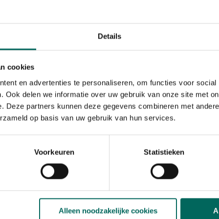
Details
an cookies
noides
ent en advertenties te personaliseren, om functies voor social
asmijn. Ze werkt zich op aan elke plantensteun of tegen een per
. Ook delen we informatie over uw gebruik van onze site met on
naf mei tot september is ze overdekt met kleine witte bloempje
e. Deze partners kunnen deze gegevens combineren met andere i
erzameld op basis van uw gebruik van hun services.
Voorkeuren
Statistieken
et patroon van hun Korinthische zuilen was geïnspireerd op 
 uitspreid. Uit het hart van de plant priemen in juni – juli bloe
opt die dan in diepte van insnijding en bijgevolg ver? jnd voo
t zijn blad pruilend slaphangen. In regel sterft deze plant ’s win
groene plant.
Alleen noodzakelijke cookies
A