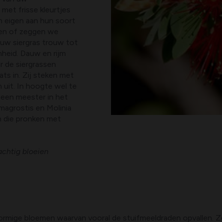
 met frisse kleurtjes
 eigen aan hun soort
emen of zeggen we
t uw siergras trouw tot
nheid. Dauw en rijm
r de siergrassen
s in. Zij steken met
uit. In hoogte wel te
een meester in het
magrostis en Molinia
en die pronken met
chtig bloeien
rvormige bloemen waarvan vooral de stuifmeeldraden opvallen. Z