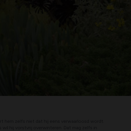
rt hem zelfs niet dat hij eens verwaarloosd wordt.
wil hij vorstvrij overwinteren. Dat mag zelfs in