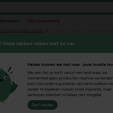
ten kopen
FAQ stopzetting
on terras & kleine tuinen
Exotisch tuinieren in een exotisch
 Onze takken reiken niet zo ver
Ook de exotische tuin evolue
en in een
beschutting van de stadstuin
komt.
tuin
Helaas kunnen we niet naar jouw locatie le
We zien dat je surft vanuit een land waar we
momenteel geen producten naartoe verzenden
bent natuurlijk nog steeds van harte welkom o
verder te bladeren tussen onze inspiratie, maar
aankopen plaatsen is helaas niet mogelijk.
Surf verder