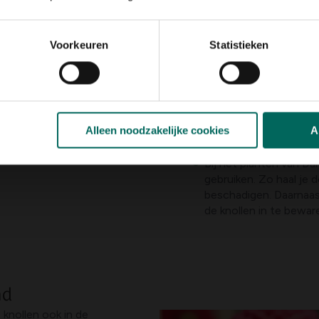
krant.
Ondertussen kan je e
laagje turfmolm (lich
Voorkeuren
Statistieken
de knollen goed droog z
met turfmolm. Het ge
constante temperat
voor een goede luchtci
Controleer
de knolle
Alleen noodzakelijke cookies
A
exemplaren
. Indien 
turfmolm lichtjes met
Bij het planten van Da
gebruiken. Zo haal je 
beschadigen. Daarnaas
de knollen in te bewar
nd
 knollen ook in de