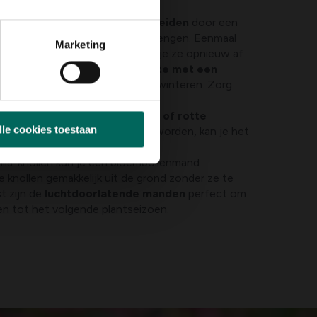
en
houten krat of kist voorbereiden
door een
t vochtig) op de bodem aan te brengen. Eenmaal
Marketing
ijn, leg je ze in het krat en dek je ze opnieuw af
heel kan
in een vorstvrije ruimte met een
uur
tussen de 4 en de 7°C overwinteren. Zorg
rculatie.
n eens per maand
op schimmels of rotte
lle cookies toestaan
je merkt dat de knollen te droog worden, kan je het
 water besprenkelen.
hlia-knollen kun je een bloembollenmand
de knollen gemakkelijk uit de grond zonder ze te
t zijn de
luchtdoorlatende manden
perfect om
en tot het volgende plantseizoen.