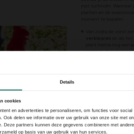
met turfmolm. Wanneer j
planten en de weersvoor
moment te bepalen.
Van zodra de vorst een
verkleuren
en als het
plant hierna nog een 
wennen, terwijl ze no
opslaan in de knol.
Snijd de stengels af
Gebruik een spitvork 
te halen.
Stek eerst e
Details
geheel makkelijk uit 
stengels.
Verwijder voorzichti
an cookies
met een zachte borstel
ent en advertenties te personaliseren, om functies voor social
beschadigt of breekt 
beschadigde of aange
. Ook delen we informatie over uw gebruik van onze site met on
Laat de knollen ond
e. Deze partners kunnen deze gegevens combineren met andere i
stengels weg kan. Eve
erzameld op basis van uw gebruik van hun services.