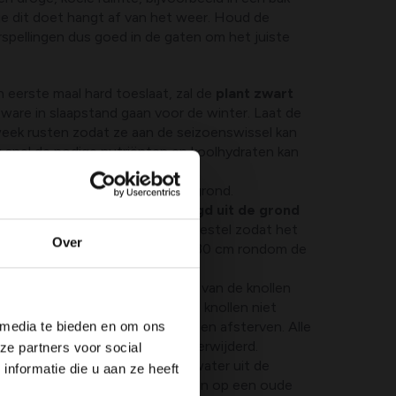
e dit doet hangt af van het weer. Houd de
spellingen dus goed in de gaten om het juiste
 eerste maal hard toeslaat, zal de
plant zwart
 ware in slaapstand gaan voor de winter. Laat de
week rusten zodat ze aan de seizoenswissel kan
g snel de nodige nutriënten en koolhydraten kan
tot op een 10-tal cm boven de grond.
om de dahliaknollen
onbeschadigd uit de grond
en mooie kring rond het wortelgestel zodat het
Over
de grond komt. Doe dit ongeveer 30 cm rondom de
g de overtollige resten aarde
van de knollen
 of verfkwast. Let op dat je de knollen niet
 media te bieden en om ons
want hierdoor kunnen ze rotten en afsterven. Alle
taste knollen moeten worden verwijderd.
ze partners voor social
ersteboven drogen
zodat het water uit de
nformatie die u aan ze heeft
ntueel kan je ze ook laten drogen op een oude