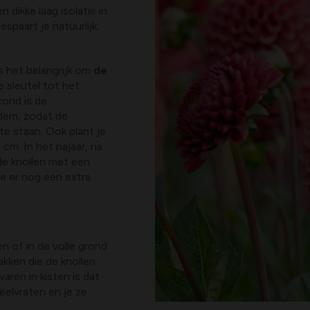
 dikke laag isolatie in
espaart je natuurlijk
 het belangrijk om
de
e sleutel tot het
rond is de
dem, zodat de
e staan. Ook plant je
 cm. In het najaar, na
de knollen met een
je er nog een extra
en of in de volle grond
akken die de knollen
ren in kisten is dat
eelvraten en je ze