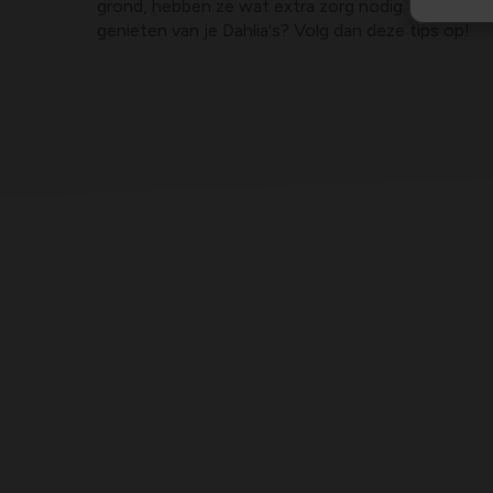
grond, hebben ze wat extra zorg nodig. Wil je volg
genieten van je Dahlia's? Volg dan deze tips op!