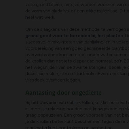
volle grond blijven, mits ze worden voorzien van een
de vorm van bladafval of een dikke mulchlaag. Dit b
heel wat werk.
Om de slaagkans van deze methode te verhogen is
grond goed voor te bereiden bij het planten
. D
succesvol overwinteren van dahliaknollen in volleg
voorbereiding van een goed gedraineerde plantbo
overwinterende knollen nooit onder water komen t
de knollen dan net iets dieper dan normaal, zo’n 20
het wegsnijden van de zwarte stengels, bedek je 
dikke laag mulch, stro of turfmolm. Eventueel kan 
vliesdoek overheen leggen.
Aantasting door ongedierte
Bij het bewaren van dahliaknollen, of dat nu in kist
is, moet je rekening houden met knaagdieren en sl
graag oppeuzelen. Een groot voordeel van het bewa
je de knollen beter kunt beschermen tegen deze v
regelmatig kunt controleren op aantasting.