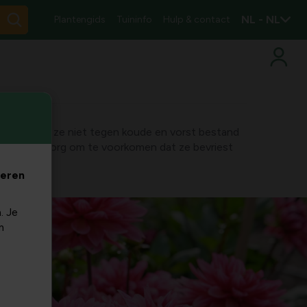
NL - NL
Plantengids
Tuininfo
Hulp & contact
ht waardoor ze niet tegen koude en vorst bestand
 wat extra zorg om te voorkomen dat ze bevriest
veren
. Je
m