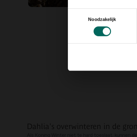
Toestemmingsselectie
Noodzakelijk
Dahlia's overwinteren in de gro
Als Koning Winter niet te hard toeslaat, kunnen de