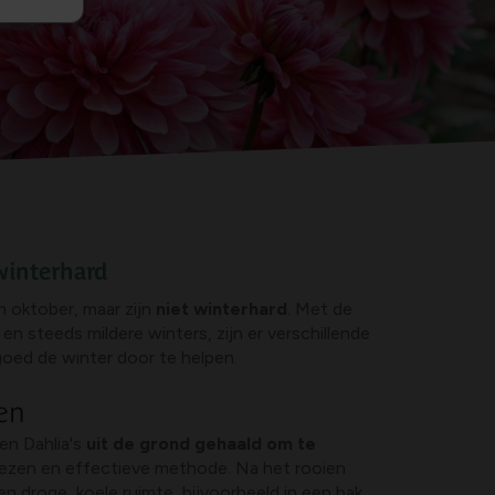
 winterhard
in oktober, maar zijn
niet winterhard
. Met de
n steeds mildere winters, zijn er verschillende
goed de winter door te helpen.
en
en Dahlia's
uit de grond gehaald om te
ezen en effectieve methode. Na het rooien
en droge, koele ruimte, bijvoorbeeld in een bak