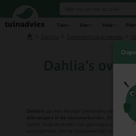
Tuin
Dier
Huis
Plan
Tuininfo
Tuinonderhoud & kalender
Vo
Oops!
Dahlia’s over
Dahlia's
zijn een fleurige toevoeging aan je tuin en
blikvangers in de nazomerborder
. Ze bloeien ui
herfst, maar de knollen zijn gevoelig voor kou en 
vochtgehalte. Om te voorkomen dat ze bevriezen o