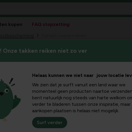
ten kopen
FAQ stopzetting
rstbescherming
Dahlia’s overwinteren
 Onze takken reiken niet zo ver
Dahliaknollen zitten vol voc
winteren
zijn. De plant vraagt daarom
en dood gaat.
Helaas kunnen we niet naar jouw locatie le
We zien dat je surft vanuit een land waar we
momenteel geen producten naartoe verzenden
bent natuurlijk nog steeds van harte welkom o
verder te bladeren tussen onze inspiratie, maar
 zijn
echte
aankopen plaatsen is helaas niet mogelijk.
tbundig tot diep in de
vorst door het hoge
Surf verder
f rotten in te natte