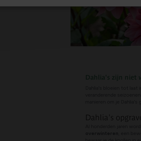
end jaar weer
Dahlia's zijn niet
Dahlia's bloeien tot laat 
veranderende seizoenen e
manieren om je Dahlia's 
Dahlia's opgrav
Al honderden jaren word
overwinteren
, een bew
bewaar je de knollen in e