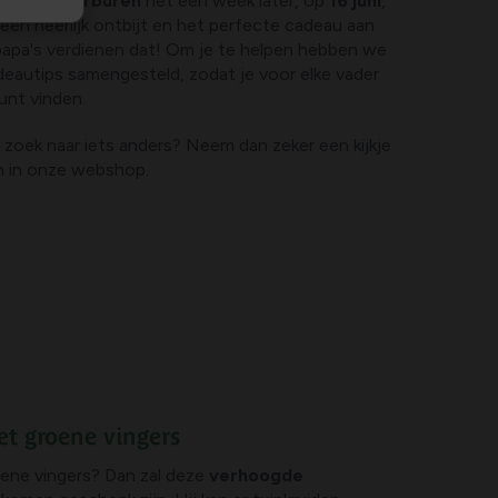
nze
Noorderburen
het een week later, op
16 juni
,
en heerlijk ontbijt en het perfecte cadeau aan
 papa's verdienen dat! Om je te helpen hebben we
eautips samengesteld, zodat je voor elke vader
unt vinden.
zoek naar iets anders? Neem dan zeker een kijkje
n in onze webshop.
et groene vingers
oene vingers? Dan zal deze
verhoogde