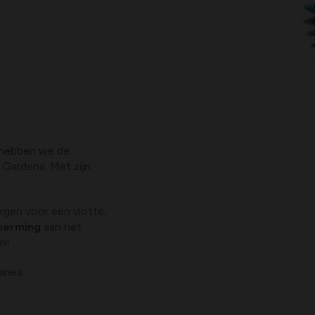
n hebben we de
 Gardena. Met zijn
rgen voor een vlotte,
herming
aan het
an!
ines.