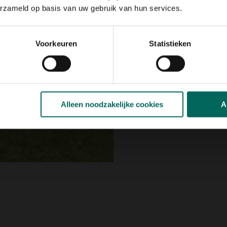
stabiliteit.
erzameld op basis van uw gebruik van hun services.
Het opzetten is een flu
van een verfrissende dui
Voorkeuren
Statistieken
In onze rubriek zwem- e
Bekijk in onze webshop:
Alleen noodzakelijke cookies
A