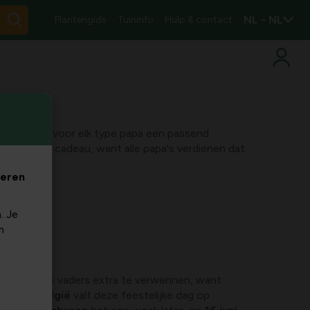
NL - NL
Plantengids
Tuininfo
Hulp & contact
ps vind je voor elk type papa een passend
t perfecte cadeau, want alle papa's verdienen dat.
veren
. Je
m
tijd om onze vaders extra te verwennen, want
deur! In
België
valt deze feestelijke dag op