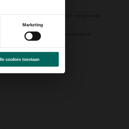
itje van een cent
, dus je vader kan snel genieten
k!
Marketing
n bubbelbaden vind je nog meer zwemplezier.
lle cookies toestaan