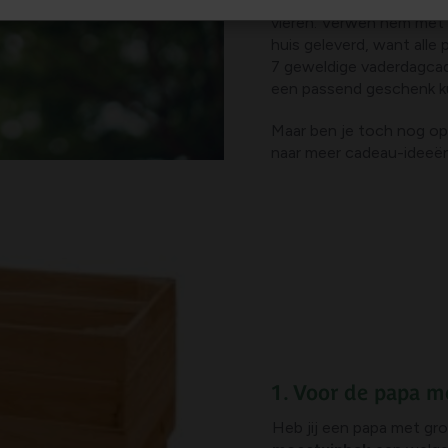
zondag
9 juni
, terwijl o
vieren. Verwen hem met e
huis geleverd, want alle
7 geweldige vaderdagcad
een passend geschenk k
Maar ben je toch nog op 
naar meer cadeau-ideeë
1. Voor de papa m
Heb jij een papa met gr