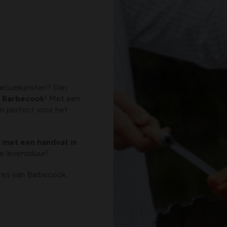
rbecuekunsten? Dan
n Barbecook
! Met een
n perfect voor het
al met een handvat in
ge levensduur!
ires van Barbecook.