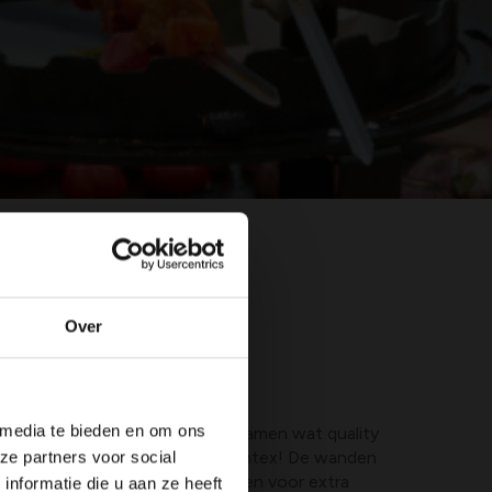
Over
y-time met je pa
 media te bieden en om ons
diende ontspanning of beleef samen wat quality
ze partners voor social
e Metal Frame zwembad
van Intex! De wanden
 duurzaam PVC en de palen zorgen voor extra
nformatie die u aan ze heeft