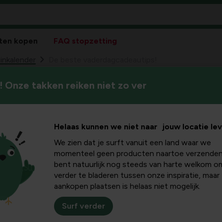
ten kopen
FAQ stopzetting
inkalender
De beste vaderdagcadeautips!
 Onze takken reiken niet zo ver
Met onze 7 vaderdagcadeauti
e
cadeau. Maak hem blij met he
autips!
Helaas kunnen we niet naar jouw locatie le
We zien dat je surft vanuit een land waar we
momenteel geen producten naartoe verzenden
bent natuurlijk nog steeds van harte welkom o
verder te bladeren tussen onze inspiratie, maar
aankopen plaatsen is helaas niet mogelijk.
Binnenkort is het weer 
Surf verder
Vaderdag staat voor de 