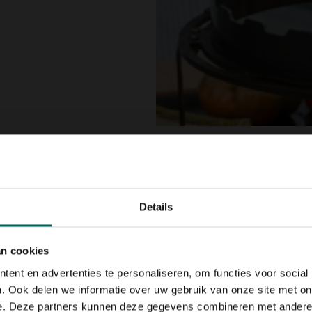
Details
3. Voor wat qualit
an cookies
ent en advertenties te personaliseren, om functies voor social
Gun je vader wat welver
. Ook delen we informatie over uw gebruik van onze site met on
time in dit
rechthoekig
zijn stevig gemaakt van
e. Deze partners kunnen deze gegevens combineren met andere i