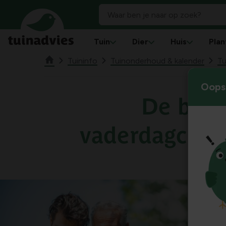
Tuin
Dier
Huis
Plan
Tuininfo
Tuinonderhoud & kalender
Tu
Oops!
De best
vaderdagcade