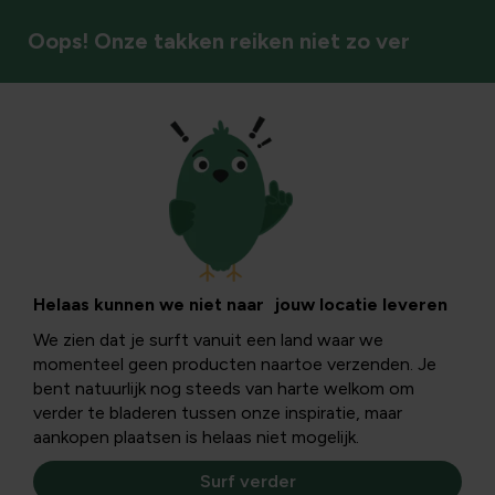
Oops! Onze takken reiken niet zo ver
Tuinkalender
Tuintip - Hallo,
laatste maand!
Helaas kunnen we niet naar jouw locatie leveren
We zien dat je surft vanuit een land waar we
momenteel geen producten naartoe verzenden. Je
Als jouw vorstgevoelige planten nog geen
bent natuurlijk nog steeds van harte welkom om
winterbescherming hebben, is het raadzaam om dit nu
verder te bladeren tussen onze inspiratie, maar
nog snel te voorzien. Want ernstige vorstschade kan de
aankopen plaatsen is helaas niet mogelijk.
plant doen afsterven.
Surf verder