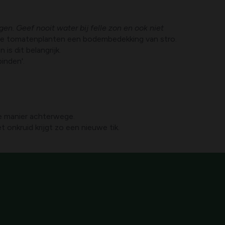
n. Geef nooit water bij felle zon en ook niet
je tomatenplanten een bodembedekking van stro.
is dit belangrijk.
inden'.
ie manier achterwege.
onkruid krijgt zo een nieuwe tik.