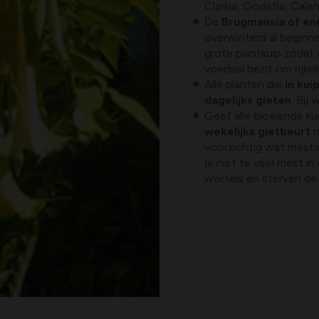
Clarkia, Godetia, Calend
De
Brugmansia of e
overwinterd al beginn
grote plantkuip zodat
voedsel bezit om rijkeli
Alle planten die
in kui
dagelijks gieten
. Bij
Geef alle bloeiende ku
wekelijks gietbeurt
m
voorzichtig wat mests
je niet te veel mest i
wortels en sterven de 