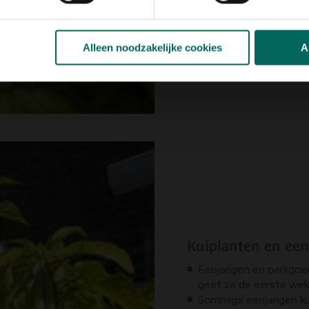
Alleen noodzakelijke cookies
A
Kuiplanten en een
Eenjarigen en perkgo
geef ze de eerste wek
Sommige eenjarigen ku