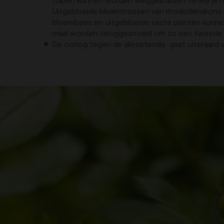
tulpen kunnen worden weggesneden terwijl je he
Uitgebloeide bloemtrossen van rhododendrons 
bloembasis en uitgebloeide vaste planten kunn
maal worden teruggesnoeid om zo een tweede bl
De oorlog tegen de allesetende gaat uiteraard 