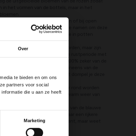
tig de uitgebloeide bloemen van de rozen zodat
 in het vormen van de bottels, maar in het
bloemen.
aan is het ideaal om in kwekerijen of bij open
 cultivars je mooi vindt. Noteer de namen om deze
te kopen of koop ineens rozen die in potten
ontainerplanten).
n het hele jaar door geplant worden, maar zijn
Over
 duurder dan de planten die in de rustperiode met
erkocht. Anderzijds ben je wel 100% zeker van de
van de gewenste roos en kun je ineens van de
 het aanplanten van rozen uit pot dompel je deze
 media te bieden en om ons
er water.
ze partners voor social
zijn opgekweekt kunnen het jaar rond worden
nformatie die u aan ze heeft
l aan of ze de eerste weken bij warm weer van
ien.
die worden gevormd na de bloei van de blauwe
e ze verwijdert krijg je volgend jaar een rijkere
laten hangen als decoratief element, maar weet
Marketing
g zijn.