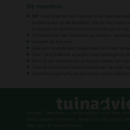
De moestuin
TIP
: Geef planten ten laatste in de late namid
rechtstreeks op de bladeren. Liever één maal v
Zo blijven de planten en vruchten droger en blij
Tomaten met een ‘klassieke groeiwijze’ verdiene
Vergeet de prei niet .
Zaai een tweede keer suikermaïs voor een lang
Geef verschillende soorten zoals aubergines en
Sla in al zijn variaties kan je blijven zaaien en uit
Gebruik eventueel gazonmaaisel aan de voet van
Schoffel regelmatig de grond los zodat planten
Ontdek Tuinadvies — jouw partner voor alles wat g
Betrouwbaar tuinadvies, kwaliteitsvolle producten
elke tuin- en dierliefhebber.