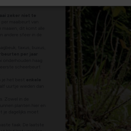
aai zeker niet te
 per maaibeurt van
e maaien, dit komt alle
n andere sfeer in de
agbeuk, taxus, buxus,
beurten per jaar
ooi onderhouden haag
n eerste scheerbeurt
.
 je het best
enkele
 half uurtje wieden dan
es. Zowel in de
kunnen planten hier en
t je dagelijks moet
vaste taak. De laatste