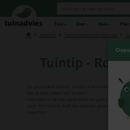
Tuin
Dier
Huis
Plan
Tuininfo
Tuinonderhoud & kalender
Tu
Oops!
Tuintip - Roz
De junimaand schuift alweer snel voorbij. Ze bego
dus je gras zeker niet te kort!
Het werk in de tuin gaat door en gaat in de zome
voor, het eerste fruit kan worden geoogst en overa
regenton!