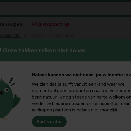
ten kopen
FAQ stopzetting
inkalender
Tuintip - Rozenmaand.
 Onze takken reiken niet zo ver
Het is altijd fijn te geniete
enmaand.
gewassen uit de eigen tuin. I
groenten zaaien.
Helaas kunnen we niet naar jouw locatie le
We zien dat je surft vanuit een land waar we
n vrij nat en wisselvallig, maar is intussen overgegaan tot ee
momenteel geen producten naartoe verzenden
bent natuurlijk nog steeds van harte welkom o
rmaanden vooral om onderhoud en oogsten tussen (hopelijk) al h
verder te bladeren tussen onze inspiratie, maar
l bloeit witte en rode klaver voor de bijen.
Vang de regen tus
aankopen plaatsen is helaas niet mogelijk.
Surf verder