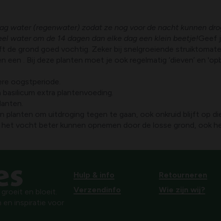
dag water (regenwater) zodat ze nog voor de nacht kunnen droge
eel water om de 14 dagen dan elke dag een klein beetje!
Geef 
ft de grond goed vochtig. Zeker bij snelgroeiende struiktomaten 
n een . Bij deze planten moet je ook regelmatig ‘dieven’ en 'opb
ere oogstperiode.
 basilicum extra plantenvoeding.
planten.
 planten om uitdroging tegen te gaan, ook onkruid blijft op d
 het vocht beter kunnen opnemen door de losse grond, ook het 
Hulp & info
Retourneren
Verzendinfo
Wie zijn wij?
roeit en bloeit.
 en inspiratie voor