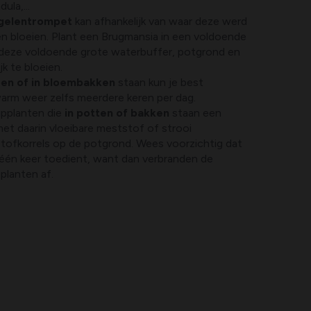
ula,...
ngelentrompet
kan afhankelijk van waar deze werd
en bloeien. Plant een Brugmansia in een voldoende
 deze voldoende grote waterbuffer, potgrond en
jk te bloeien.
pen of in bloembakken
staan kun je best
 warm weer zelfs meerdere keren per dag.
ipplanten die
in potten of bakken
staan een
et daarin vloeibare meststof of strooi
tofkorrels op de potgrond. Wees voorzichtig dat
n één keer toedient, want dan verbranden de
planten af.