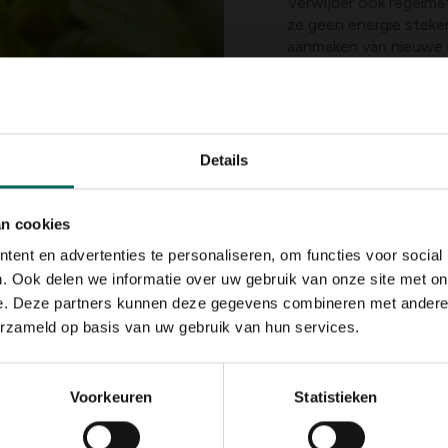
Verwijder ook regelma
ze geen energie steken
aanmaken van nieuwe 
Nu de rozen in bloei st
tuinen te kijken welke
dan in het najaar aan 
werden opgekweekt (c
Deze potplanten kunne
Details
uiteraard ook een stuk
blote wortel worden v
kleuren en de geuren 
an cookies
bloemen genieten. Bij
ent en advertenties te personaliseren, om functies voor social
eerst even in een emm
. Ook delen we informatie over uw gebruik van onze site met on
Planten
die
in potten
e. Deze partners kunnen deze gegevens combineren met andere i
uitgeplant. Denk er we
erzameld op basis van uw gebruik van hun services.
water te kunnen voorz
Haal
alle peulen weg
regen of Wisteria. Als j
bloei. Je kunt ze ook 
Voorkeuren
Statistieken
dat de peulen zeer gifti