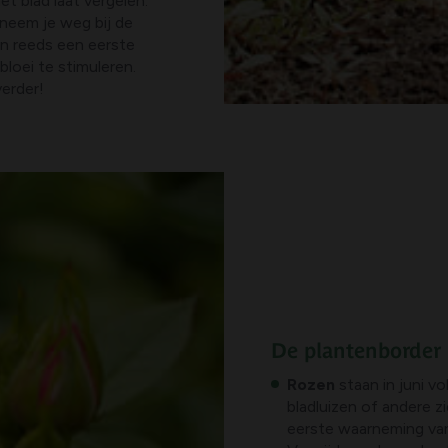
t blad laat vergelen.
neem je weg bij de
en reeds een eerste
oei te stimuleren.
verder!
De plantenborder
Rozen
staan in juni v
bladluizen of andere z
eerste waarneming van