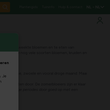
NL - NL
Plantengids
Tuininfo
Hulp & contact
n van zelfgekweekte bloemen en te eten van
n juni kun je nog vele soorten bloemen, kruiden en
veren
n echte warme, zwoele en vooral droge maand. Maai
. Je
m
et genieten door. De zomerbloeiers zijn er klaar
sen de droge periodes door goed op met een