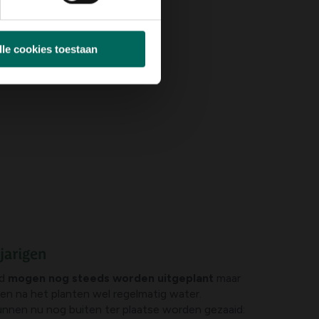
lle cookies toestaan
jarigen
ed
mogen nog steeds worden uitgeplant
maar
en na het planten wel regelmatig water.
nnen nu nog buiten ter plaatse worden gezaaid: