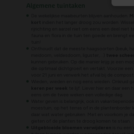
Algemene tuintaken
De wekelijkse maaibeurten blijven aanhouden.
M
kort
indien het langer droog zou worden. Wissel
rijrichting en aarzel niet om eens een deel niet t
fauna en flora in de tuin ten goede en brengt ee
tuin!
Onthoudt dat de meeste haagsoorten (beuk, ha
meidoorn, veldesdoorn, liguster,…)
twee scheer
kunnen gebruiken. Op die manier krijg je een m
die optimaal dichtgroeit en vertakt. Voorzie ee
voor 21 juni en verwerk het afval bij de compost
Wieden, wieden en nog eens wieden. Onkruid ga
keren per week
te lijf. Liever hier en daar een
eens om de twee weken een volledige dag.
Water geven is belangrijk, ook in vakantieperiod
moestuin, op het terras of in de plantenborder 
daar wat water gebruiken. Met en voorkom je da
gieten of de planten te droog komen te staan.
Uitgebloeide bloemen verwijderen
is nu een 