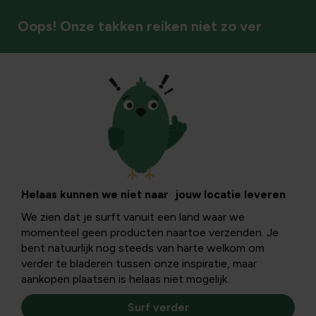
Oops! Onze takken reiken niet zo ver
Tuinkalender
Samen werken aan
een mooiere
Helaas kunnen we niet naar jouw locatie leveren
We zien dat je surft vanuit een land waar we
wereld
momenteel geen producten naartoe verzenden. Je
bent natuurlijk nog steeds van harte welkom om
verder te bladeren tussen onze inspiratie, maar
Zaterdag 17 september vindt de 4e editie plaats van
aankopen plaatsen is helaas niet mogelijk.
World Cleanup day. Want de wereld vergaat in het afval
dat we dagelijks produceren! En wat zijn de gevolgen
Surf verder