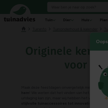
Tuin
Dier
Huis
Plan
Tuininfo
Tuinonderhoud & kalender
Tu
Oops!
Originele kerstc
voor he
Maak deze feestdagen onvergetelijk met onze
ker
hem
! We weten dat het vinden van het perfecte
uitdaging kan zijn, maar wij hebben het werk al vo
stijlvolle tuinaccessoires tot innovatieve gadg