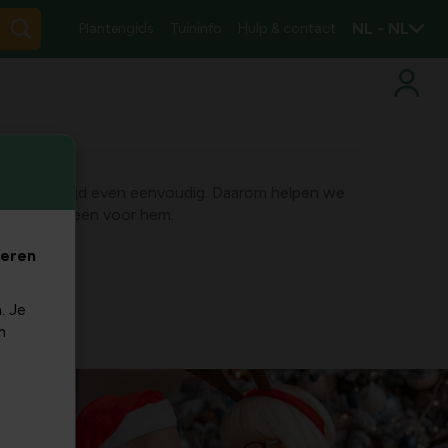
NL - NL
Plantengids
Tuininfo
Hulp & contact
is niet altijd even eenvoudig. Daarom helpen we
jf kerstideeën voor hem.
veren
. Je
m