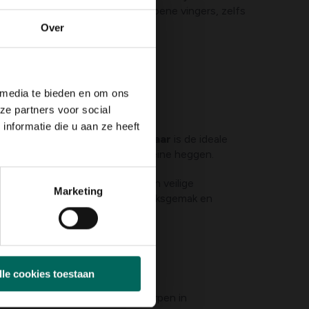
s het de ideale keuze voor de groene vingers, zelfs
Over
ndere kweeksystemen!
 media te bieden en om ons
ze partners voor social
ry
nformatie die u aan ze heeft
20/45 elektrische heggenschaar
is de ideale
 en comfortabel snoeien van kleine heggen.
p, ergonomische handgreep en veilige
Marketing
eert deze heggenschaar gebruiksgemak en
ke tuinliefhebber!
d
lle cookies toestaan
et dit
unieke vogelhuis
, ontworpen in