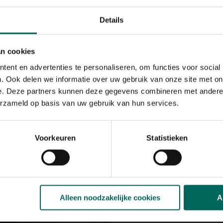
meegeleverd groeilicht i
in een donkere ruimte.
Details
Bekijk ook eens onze a
an cookies
(,
nu aan € 64,99
)
ent en advertenties te personaliseren, om functies voor social
. Ook delen we informatie over uw gebruik van onze site met on
De Handige Har
e. Deze partners kunnen deze gegevens combineren met andere i
De
Gardena EasyCut 4
erzameld op basis van uw gebruik van hun services.
tool voor het eenvoudig
Met een compact ontwer
Voorkeuren
Statistieken
mesbescherming combin
precisie. Perfect voor el
(,
nu aan € 71,99
)
De dierenvrien
Alleen noodzakelijke cookies
A
Breng leven in de tuin m