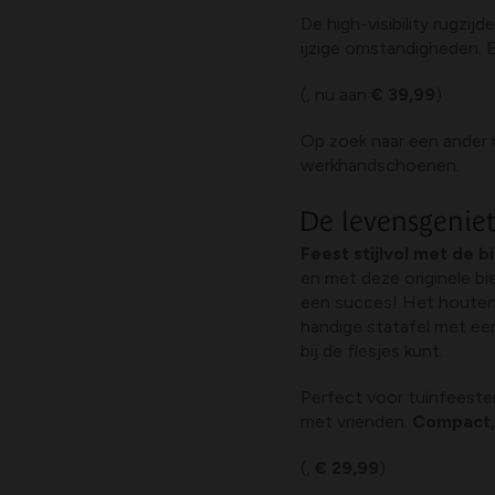
De high-visibility rugzij
ijzige omstandigheden. 
(, nu aan
€ 39,99
)
Op zoek naar een ander 
werkhandschoenen.
De levensgeniet
Feest stijlvol met de bi
en met deze originele bi
een succes! Het houten 
handige statafel met een
bij de flesjes kunt.
Perfect voor tuinfeesten
met vrienden.
Compact, 
(,
€ 29,99
)