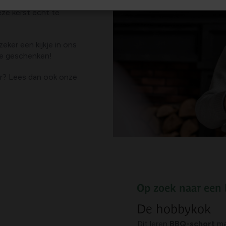
an wordt. Laat je
ze kerst echt te
ker een kijkje in ons
le geschenken!
er? Lees dan ook onze
Op zoek naar een 
De hobbykok
Dit leren
BBQ-schort
ma