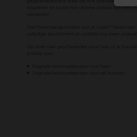
gegarandeerd iets waar die ene speciale man blij v
inspireren en scoor het ultieme cadeau om hem de
verrassen!
Niet helemaal gevonden wat je zoekt? Neem dan ze
volledige assortiment en ontdek nog meer origine
Op zoek naar geschenkidee voor haar of je huisdi
artikels over:
Originele kerstcadeautjes voor haar!
Originele kerstcadeautjes voor elk huisdier!