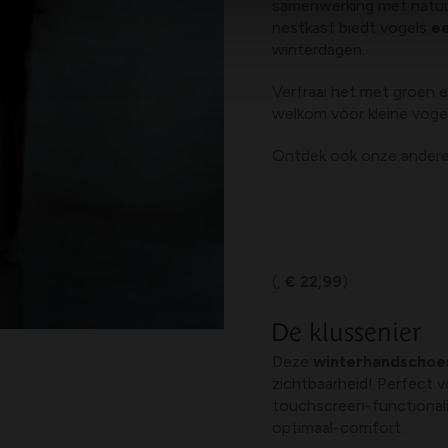
samenwerking met natuu
nestkast biedt vogels
ee
winterdagen.
Verfraai het met groen 
welkom voor kleine vogel
Ontdek ook onze andere
(,
€ 22,99
)
De klussenier
Deze
winterhandscho
zichtbaarheid! Perfect v
touchscreen-functional
optimaal-comfort.