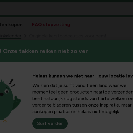
ten kopen
FAQ stopzetting
inkalender
Originele kerstcadeautjes voor hem!
 Onze takken reiken niet zo ver
Een mooi kerstcadeau vinden 
adeautjes
je graag mee met onze top vi
m!
Helaas kunnen we niet naar jouw locatie le
We zien dat je surft vanuit een land waar we
momenteel geen producten naartoe verzenden
bent natuurlijk nog steeds van harte welkom o
verder te bladeren tussen onze inspiratie, maar
stcadeaus voor
aankopen plaatsen is helaas niet mogelijk.
 geschenk soms een
or je gedaan! Van
Surf verder
ets
- hier vind je