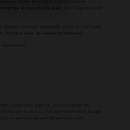
rkenner Simon King. Deze handgemaakte
n veilige en beschutte plek
, zelfs tijdens koude
en bessen voor een sfeervolle touch en een warm
s.
Perfect voor de natuurliefhebber!
 nestkasten.
enen
combineren warmte, functionaliteit en
oor klussen in de kou, met een waterdicht design,
iteit en een voorgevormde pasvorm voor