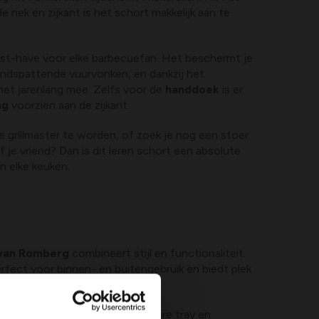
 nek en zijkant is het schort makkelijk aan te
ust-have voor elke barbecuefan. Het beschermt je
rondspattende vuurvonken, en dankzij het
het jarenlang mee. Zelfs voor de
handdoek
is er
ng
voorzien aan de zijkant.
te grillmaster te worden, of zoek je nog een stoer
 je vriend? Dan is dit leren schort een absolute
in elke keuken.
van Romberg
combineert stijl en functionaliteit.
rfect voor binnen- en buitengebruik en biedt plek
4 planten.
l, ventilatiesysteem, uitneembare tray en