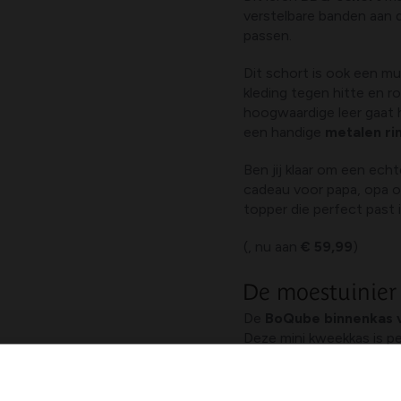
verstelbare banden aan de
passen.
Dit schort is ook een m
kleding tegen hitte en 
hoogwaardige leer gaat 
een handige
metalen ri
Ben jij klaar om een ech
cadeau voor papa, opa of
topper die perfect past 
(, nu aan
€ 59,99
)
De moestuinier
De
BoQube binnenkas 
Deze mini kweekkas is pe
aan 10 zweltabletten of 
Met een breukvast dekse