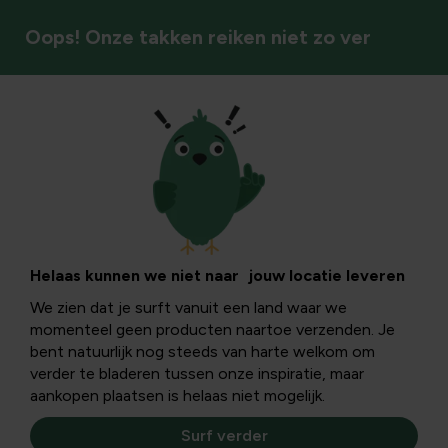
Oops! Onze takken reiken niet zo ver
Tuinkalender
Eetbaar groen in
november en
Helaas kunnen we niet naar jouw locatie leveren
We zien dat je surft vanuit een land waar we
december
momenteel geen producten naartoe verzenden. Je
bent natuurlijk nog steeds van harte welkom om
verder te bladeren tussen onze inspiratie, maar
Weet jij wat de natuur zoal te bieden heeft aan lekkers
aankopen plaatsen is helaas niet mogelijk.
tijdens de winter? Ook in die periode heeft de natuur wat
te bieden.
Surf verder