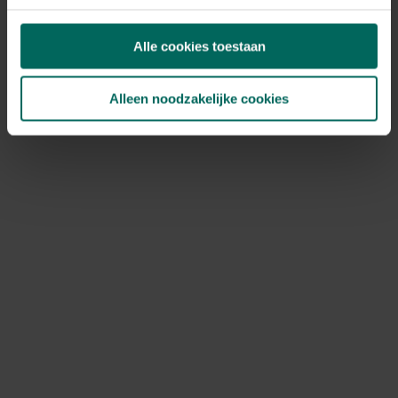
halen. Ook een tien à twintig minuten bakken is
mogelijk om de zetmeelrijke vezels eruit te krijgen.
Alle cookies toestaan
De bessen en vruchten van de
mispel en sleedoorn
pluk je pas na de eerste vorst. De vruchten zijn heerlijk
in jam of moes.
Alleen noodzakelijke cookies
Naast deze planten kan je nu nog dovenetel, brandnetel
en hondsdraf vinden in de natuur maar de meeste andere
planten gaan in winterslaap. Was het een vruchtrijk jaar
en heb je nog vele vruchten, kruiden, zaden ed. over, dan
is de winter het moment om de restjes in te maken, te
laten drogen of in te vriezen. Ook het teveel aan
groenten uit de tuin kunnen nu bereid worden tot soep
of saus. Bewaar in de diepvries en geniet nog een hele
winter verder.