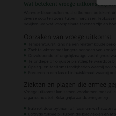
Wat betekent vroege uitkomst bij bl
Wanneer bloembollen nu al uitkomen, betekent dit d
diverse soorten zoals tulpen, narcissen, krokuss
bekijken we wat voorspelbare tekenen zijn en hoe 
Oorzaken van vroege uitkomst
Temperatuurstijging na een relatief koude per
Zachte winter met langere perioden van zonlic
Onvoldoende of ongelijkmatige vochtigheid wa
Te ondiepe of onjuiste plantdiepte waardoor b
Opslag- en teeltomstandigheden waarbij bolle
Forceren in een kas of in huisklimaat waarbij bo
Ziekten en plagen die ermee g
Vroege uitkomst kan samen voorkomen met of leide
organische stof. Belangrijke aandoeningen zijn:
Bulb rot door pythium of fusarium wat acute ro
Botrytis tulipae bij tulpen die bladvlekken en a