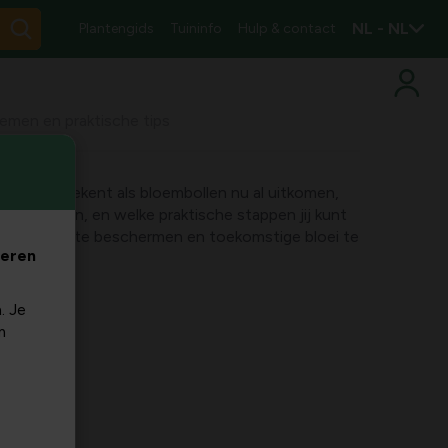
NL - NL
Plantengids
Tuininfo
Hulp & contact
lemen en praktische tips
at het betekent als bloembollen nu al uitkomen,
 rol spelen, en welke praktische stappen jij kunt
 je bollen te beschermen en toekomstige bloei te
veren
. Je
m