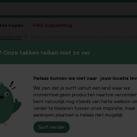
ten kopen
FAQ stopzetting
inkalender
Vroege uitkomst bij bloembollen: oorzaken, prob
 Onze takken reiken niet zo ver
In dit onderwerp ontdek je w
mst bij
welke oorzaken en ziekten een
zetten om de gezondheid van
orzaken,
Helaas kunnen we niet naar jouw locatie le
bevorderen.
We zien dat je surft vanuit een land waar we
raktische
momenteel geen producten naartoe verzenden
bent natuurlijk nog steeds van harte welkom o
verder te bladeren tussen onze inspiratie, maar
aankopen plaatsen is helaas niet mogelijk.
Surf verder