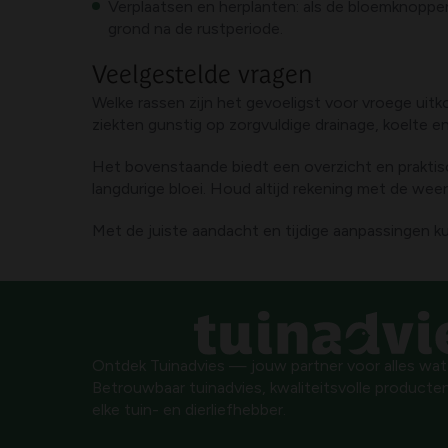
Verplaatsen en herplanten: als de bloemknoppen 
grond na de rustperiode.
Veelgestelde vragen
Welke rassen zijn het gevoeligst voor vroege uit
ziekten gunstig op zorgvuldige drainage, koelte e
Het bovenstaande biedt een overzicht en praktis
langdurige bloei. Houd altijd rekening met de wee
Met de juiste aandacht en tijdige aanpassingen ku
Ontdek Tuinadvies — jouw partner voor alles wat g
Betrouwbaar tuinadvies, kwaliteitsvolle producten
elke tuin- en dierliefhebber.