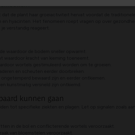
oembollen?
at de plant haar groeiactiviteit hervat voordat de traditionele
en en hyacinten. Het fenomeen roept vragen op over gezondheid
je verstandig reageert.
iode waardoor de bodem sneller opwarmt.
ht waardoor kracht van kieming toeneemt.
ardoor wortels gestimuleerd worden om te groeien.
laderen en scheuten eerder doorbreken.
n ongetemperd bewaard zijn en eerder ontkiemen.
llen kunstmatig versneld zijn ontkiemd.
epaard kunnen gaan
n tot specifieke ziekten en plagen. Let op signalen zoals aang
tten in de bol en conflicterende wortels veroorzaakt.
fbraak van bloemstelen veroorzaakt.