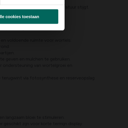
rwijder de deklaag als de temperatuur stijgt.
lle cookies toestaan
tlijnen volgen:
l en voldoende ruimte voor wortels.
rond.
artijen.
r te geven en mulchen te gebruiken.
er ondersteuning van wortelgroei en
ie terugwint via fotosynthese en reserveopslag
en langzaam bloei te stimuleren.
 geschikt zijn voor korte termijn display.