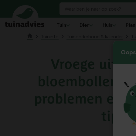
Tuin
Dier
Huis
Plan
Tuininfo
Tuinonderhoud & kalender
Tu
Oops!
Vroege uitko
bloembollen: o
problemen en p
tips