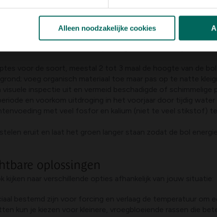
ek tijdelijk te bedekken met een fleece doek bij nachtvorst. Ve
Alleen noodzakelijke cookies
A
embollen en minder risico op vroege uitkomst kun je deze rich
eptes voor de soort, meestal 2 tot 3 maal de hoogte van de bo
grond; voeg organisch materiaal toe maar pas op te natte kleig
 visuele inspectie uit en vermeid beschadigde of schimmelige p
periode en voorkom uitdroging in het voorjaar door tijdig wate
tenvoeding met veel fosfor en kalium (niet te veel stikstof) t
stelen eruit en laat het groen langer staan zodat de bol energ
chtbare oplossingen
ijken naar verschillende opties afhankelijk van jouw situatie:
eciaal bestemd zijn voor forcing en verlaag de temperatuur om e
en kun je kiezen voor kleinere, vroegbloeiende rassen die beter