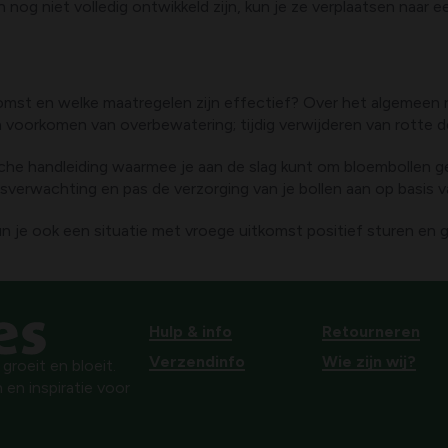
nog niet volledig ontwikkeld zijn, kun je ze verplaatsen naar e
komst en welke maatregelen zijn effectief? Over het algemeen
n voorkomen van overbewatering; tijdig verwijderen van rotte d
che handleiding waarmee je aan de slag kunt om bloembollen 
rsverwachting en pas de verzorging van je bollen aan op basis 
n je ook een situatie met vroege uitkomst positief sturen en ge
Hulp & info
Retourneren
Verzendinfo
Wie zijn wij?
roeit en bloeit.
 en inspiratie voor