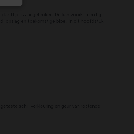
 planttijd is aangebroken. Dit kan voorkomen bij
, opslag en toekomstige bloei. In dit hoofdstuk
etaste schil, verkleuring en geur van rottende