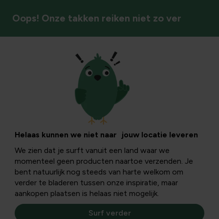
Oops! Onze takken reiken niet zo ver
Snoeien
Laurier snoeien en
verzorging: stap-
Helaas kunnen we niet naar jouw locatie leveren
We zien dat je surft vanuit een land waar we
voor-stap
momenteel geen producten naartoe verzenden. Je
bent natuurlijk nog steeds van harte welkom om
handleiding
verder te bladeren tussen onze inspiratie, maar
aankopen plaatsen is helaas niet mogelijk.
Surf verder
Wil je een laurierhaag die gezond en strak blijft, dan is