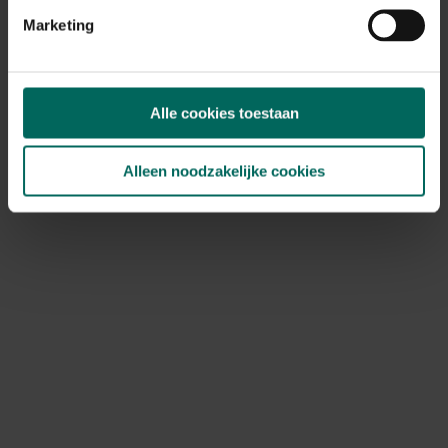
plagen. Let op:
Marketing
Phytophthora wortelrot: tekenen zijn verwelking en
uitdroging aan de basis. Oorzaak: natte voeten.
Oplossing: drainage verbeteren, geïnfecteerd hout
Alle cookies toestaan
verwijderen en wortels verzorgen.
Bladvlekken en schimmels: vlekken op bladeren, witte
schimmel bij nat weer. Oplossing: luchtcirculatie, snoei
Alleen noodzakelijke cookies
geïnfecteerd hout en voorkom overhead irrigatie;
indien nodig fungicide.
Bladluizen en spint: honingdauw en verkleuring;
bestrijdingen met zeepoplossing of natuurlijke
vijanden.
Schimmelinfecties rondom de kroon: snoei geïnfected
delen en zorg voor voldoende ruimte tussen planten.
Onderhoud en hergebruik van snoei-afval
Snoeiafval kun je meestal composteren, vooral als je
hagen regelmatig snoeit en het materiaal versnipperd