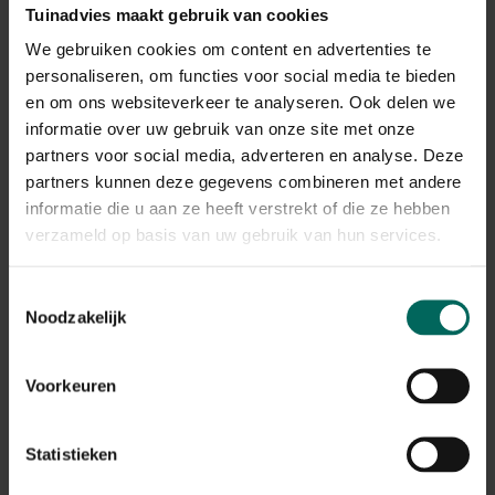
Laurier snoeien tot op stam en laurierboom: bij jonge
Tuinadvies maakt gebruik van cookies
aanplant kun je een stam laten vormen en later
We gebruiken cookies om content en advertenties te
uitbreiden;
laurierkers op stam snoeien
is een
personaliseren, om functies voor social media te bieden
methode om een opvallende, verticale vorm te krijgen.
Laurierhaag inkorten en versmallen: als je een haag
en om ons websiteverkeer te analyseren. Ook delen we
merkt dat hij te breed is, knip geleidelijk terug tot de
informatie over uw gebruik van onze site met onze
gewenste breedte over meerdere seizoenen
partners voor social media, adverteren en analyse. Deze
laurierhaag versmallen
.
partners kunnen deze gegevens combineren met andere
Paplaurier snoeien: gebruik dezelfde basistechnieken;
informatie die u aan ze heeft verstrekt of die ze hebben
let op de kleinere bladeren en houd de plant in balans.
verzameld op basis van uw gebruik van hun services.
Drastisch snoeien: bij ernstig verwilderde hagen kun je
laurier drastisch snoeien
over meerdere operaties
Toestemmingsselectie
plannen om stress te beperken.
Noodzakelijk
Vorst en snoei:
laurier snoeien vorst
is het beste om
uit te stellen tot na vorstperiodes; snoei niet als de
plant rond warmtebronnen staat.
Voorkeuren
Ziekten en plagen
Statistieken
Laurier kan last krijgen van verschillende ziekten en