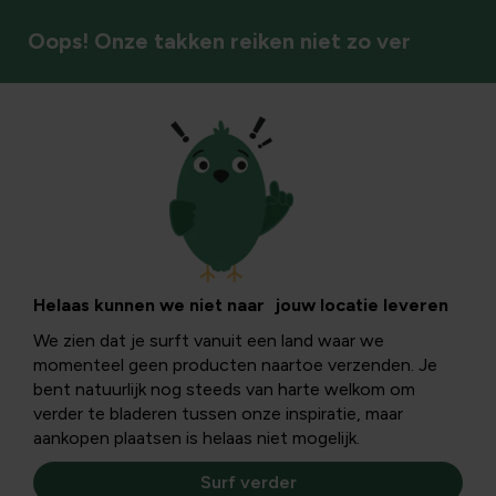
Oops! Onze takken reiken niet zo ver
Snoeien
Haagbeuk snoeien
tot op de stam:
Helaas kunnen we niet naar jouw locatie leveren
We zien dat je surft vanuit een land waar we
praktische gids
momenteel geen producten naartoe verzenden. Je
bent natuurlijk nog steeds van harte welkom om
verder te bladeren tussen onze inspiratie, maar
Een haagbeuk snoeien tot op de stam geeft een strak,
aankopen plaatsen is helaas niet mogelijk.
modern silhouet met een sterke verticale as. In dit
informatieve artikel leer je waarom en hoe je dit doet,
Surf verder