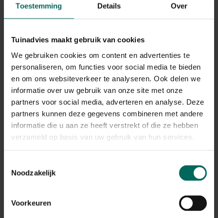
Het snoeien tot op de stam brengt risico's met zich
Toestemming
Details
Over
mee. Grote wonden genezen langzaam en kunnen
vatbaar zijn voor schimmels en bacteriën bij vochtig
weer. Daarnaast kan blootgestelde stam zon- en
Tuinadvies maakt gebruik van cookies
vorstschade oplopen als er langdurig geen
We gebruiken cookies om content en advertenties te
beschaduwing of bescherming is. Plan daarom stap voor
stap en zorg voor goede ventilatie en afwatering.
personaliseren, om functies voor social media te bieden
en om ons websiteverkeer te analyseren. Ook delen we
Wondgenezing
- grote wonden genezen langzaam;
informatie over uw gebruik van onze site met onze
gebruik schone gereedschappen en behandel de
partners voor social media, adverteren en analyse. Deze
snijpunten indien nodig.
partners kunnen deze gegevens combineren met andere
Schors- en wondbescherming
- voorkom
informatie die u aan ze heeft verstrekt of die ze hebben
beschadiging van schors tijdens werkzaamheden; laat
verzameld op basis van uw gebruik van hun services.
geen zaagsel achter op de stam.
Epicormische groei
- na zware snoei kunnen er
scheuten op de stam verschijnen; selecteer welke je
Toestemmingsselectie
wilt behouden en train ze gericht om het gewenste
Noodzakelijk
silhouet te behouden.
Sunscald en vorstschade
- door kaal hout kan de
Voorkeuren
stam verbranden of bevriezen bij extreme
weersomstandigheden; zorg voor beschaduwing of