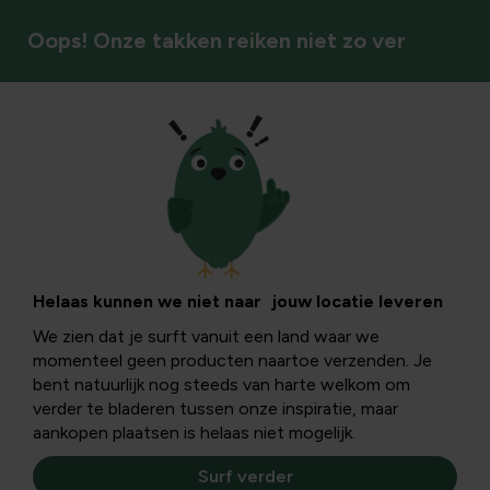
Oops! Onze takken reiken niet zo ver
Snoeien
Eiken snoeien:
wanneer je
Helaas kunnen we niet naar jouw locatie leveren
We zien dat je surft vanuit een land waar we
eikenboom snoeit,
momenteel geen producten naartoe verzenden. Je
bent natuurlijk nog steeds van harte welkom om
hoe je 'm klein
verder te bladeren tussen onze inspiratie, maar
aankopen plaatsen is helaas niet mogelijk.
houdt en gezond
Surf verder