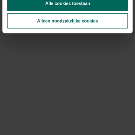
voorkomen van infecties via snoeiwonden.
Alle cookies toestaan
Snoeiwonden vormen ingangen voor houtrot en
schimmels; daarom is het essentieel om schone
gereedschappen te gebruiken en sneden zo recht
Alleen noodzakelijke cookies
mogelijk te maken. Indien mogelijk, desinfecteer
gereedschap tussen takken; verwijder alle snoeihout en
afval van de boomomgeving om besmetting te
voorkomen. Let ook op tekenen van stress of ziekte
zoals verkleuring van bladeren, verdroging, plotselinge
afname in groei, verwelkende takken of
schorsverkreukelingen. In gebieden waar
eikenprocessierups voorkomt, vermijd snoeien in de
periode juni-augustus; de rupsen kunnen irritatie en
allergische reacties veroorzaken. Als er een ernstige
schorskanker of wond zichtbaar is, laat dan een
boomverzorger meekijken. Bij twijfel is het beter om
vroegtijdig deskundig advies in te winnen.
Onderhoud en preventie
Werk altijd met scherpe, schone gereedschappen;