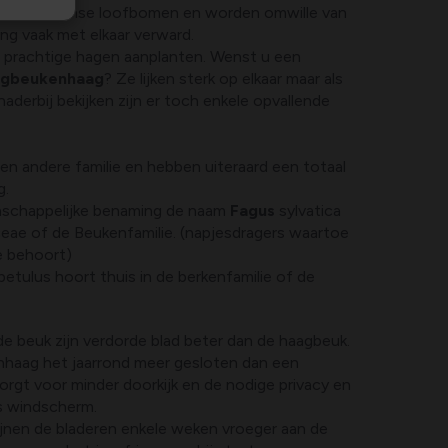
twee inheemse loofbomen en worden omwille van
g vaak met elkaar verward.
e prachtige hagen aanplanten. Wenst u een
agbeukenhaag
? Ze lijken sterk op elkaar maar als
aderbij bekijken zijn er toch enkele opvallende
n andere familie en hebben uiteraard een totaal
g.
nschappelijke benaming de naam
Fagus
sylvatica
eae of de Beukenfamilie. (napjesdragers waartoe
e behoort)
betulus hoort thuis in de berkenfamilie of de
e beuk zijn verdorde blad beter dan de haagbeuk.
nhaag het jaarrond meer gesloten dan een
rgt voor minder doorkijk en de nodige privacy en
s windscherm.
ijnen de bladeren enkele weken vroeger aan de