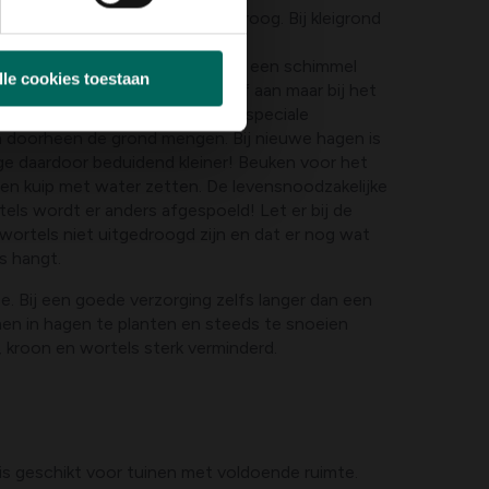
ndgrond, niet te nat, niet te droog. Bij kleigrond
aak tegen!
 een goede (her)groei absoluut een schimmel
lle cookies toestaan
 Deze maken beuken normaal zelf aan maar bij het
een speciale meststof met die speciale
 doorheen de grond mengen. Bij nieuwe hagen is
ge daardoor beduidend kleiner! Beuken voor het
n kuip met water zetten. De levensnoodzakelijke
els wordt er anders afgespoeld! Let er bij de
wortels niet uitgedroogd zijn en dat er nog wat
s hangt.
e. Bij een goede verzorging zelfs langer dan een
en in hagen te planten en steeds te snoeien
 kroon en wortels sterk verminderd.
s geschikt voor tuinen met voldoende ruimte.