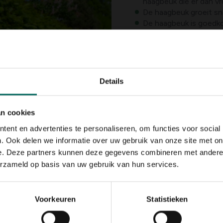
haagbeuk die er dan vro
De haagbeuk groeit sne
De haagbeuk is goedko
De haagbeuk stelt min
De beuk krijgt in de h
rood. De haagbeuk is i
nachtvorst laat deze d
Het jonge beukenblad 
Details
Haagbeuk is er enkel m
rode beuk kan kopen en
Beuk heeft een gaafra
an cookies
heeft een ruw blad me
ent en advertenties te personaliseren, om functies voor social
Een haagbeuk moet u n
. Ook delen we informatie over uw gebruik van onze site met on
hoogte bereikt is. D
e. Deze partners kunnen deze gegevens combineren met andere i
snoeien.
erzameld op basis van uw gebruik van hun services.
Bij een beuk daarente
om ervoor te zorgen d
dicht groeit.
De beuk stelt hoge eis
Voorkeuren
Statistieken
zandgrond.. In kleigro
resultaat te bekomen d