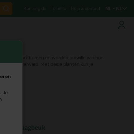
NL - NL
Plantengids
Tuininfo
Hulp & contact
 inheemse loofbomen en worden omwille van hun
t elkaar verward. Met beide planten kun je
veren
. Je
m
euk en haagbeuk