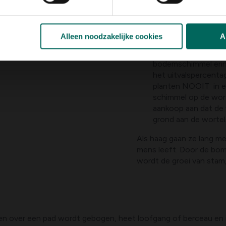
De beuk houdt van za
valt het resultaat v
Een beuk heeft voor
Alleen noodzakelijke cookies
A
(mycorrhiza) nodig.
aanplanten kan men 
bodemschimmel erin
het uitvalspercenta
planten NOOIT in ee
schimmel op de wort
aankoop aan dat de 
grond aan de wortel
Als haag gaan ze lang me
mens leeft. Door de bom
wordt de groei van stam,
en over een pad wordt gebogen, heet loofgang of berceau en i