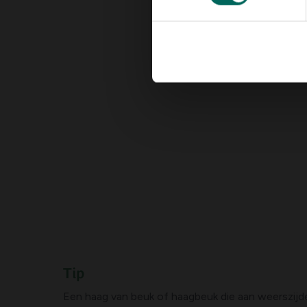
Tip
Een haag van beuk of haagbeuk die aan weerszijd