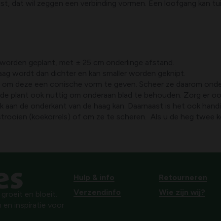
t, dat wil zeggen een verbinding vormen. Een loofgang kan t
worden geplant, met ± 25 cm onderlinge afstand.
ag wordt dan dichter en kan smaller worden geknipt.
g om deze een conische vorm te geven. Scheer ze daarom onder
r de plant ook nuttig om onderaan blad te behouden. Zorg er o
 aan de onderkant van de haag kan. Daarnaast is het ook hand
oien (koekorrels) of om ze te scheren. Als u de heg twee keer 
Hulp & info
Retourneren
Verzendinfo
Wie zijn wij?
roeit en bloeit.
 en inspiratie voor