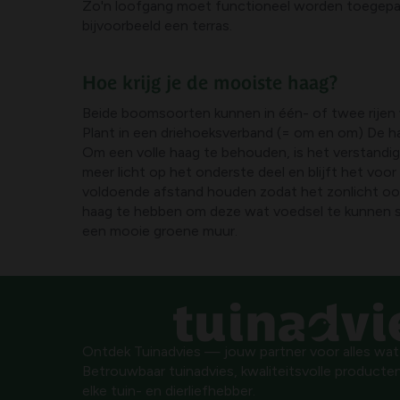
Zo'n loofgang moet functioneel worden toegepas
bijvoorbeeld een terras.
Hoe krijg je de mooiste haag?
Beide boomsoorten kunnen in één- of twee rijen 
Plant in een driehoeksverband (= om en om) De ha
Om een volle haag te behouden, is het verstandi
meer licht op het onderste deel en blijft het voo
voldoende afstand houden zodat het zonlicht ook
haag te hebben om deze wat voedsel te kunnen stro
een mooie groene muur.
Ontdek Tuinadvies — jouw partner voor alles wat g
Betrouwbaar tuinadvies, kwaliteitsvolle producten
elke tuin- en dierliefhebber.