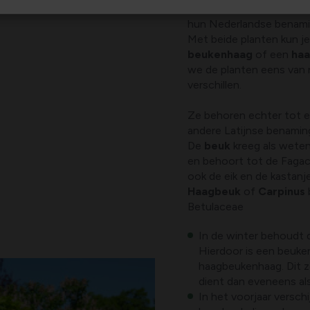
Beuk en haagbeuk zijn 
hun Nederlandse benamin
Met beide planten kun j
beukenhaag
of een
ha
we de planten eens van n
verschillen.
Ze behoren echter tot ee
andere Latijnse benamin
De
beuk
kreeg als wete
en behoort tot de Fagac
ook de eik en de kastanj
Haagbeuk
of
Carpinus
Betulaceae
In de winter behoudt d
Hierdoor is een beuke
haagbeukenhaag. Dit zo
dient dan eveneens al
In het voorjaar versch