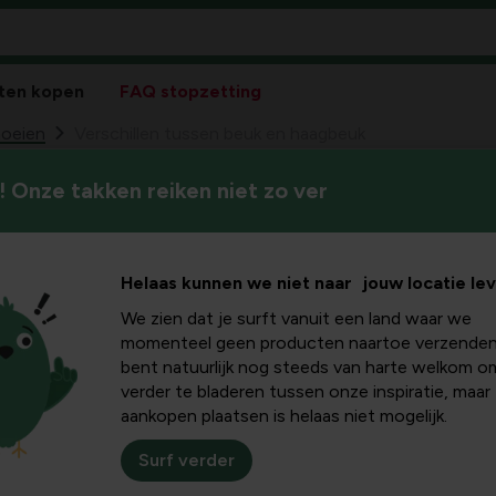
ten kopen
FAQ stopzetting
oeien
Verschillen tussen beuk en haagbeuk
 Onze takken reiken niet zo ver
Beuk en haagbeuk zijn twee
en beuk en
Nederlandse benaming vaak me
prachtige hagen aanplanten.
uk
Helaas kunnen we niet naar jouw locatie le
We zien dat je surft vanuit een land waar we
momenteel geen producten naartoe verzenden
bent natuurlijk nog steeds van harte welkom o
verder te bladeren tussen onze inspiratie, maar
aankopen plaatsen is helaas niet mogelijk.
Surf verder
Verschil tussen b