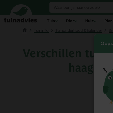
Tuin
Dier
Huis
Plan
Tuininfo
Tuinonderhoud & kalender
Sn
Oops!
Verschillen tuss
haagbe