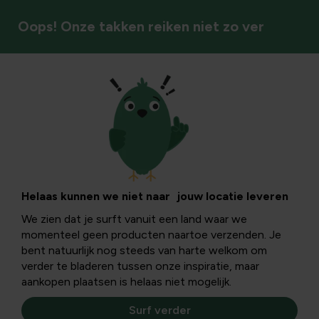
Oops! Onze takken reiken niet zo ver
Gereedschap
Veilig bestrijden
doe je zo!
Helaas kunnen we niet naar jouw locatie leveren
We zien dat je surft vanuit een land waar we
momenteel geen producten naartoe verzenden. Je
Omdat chemische bestrijdingsmiddelen een toxische
bent natuurlijk nog steeds van harte welkom om
werking hebben op het ecosysteem, gaan tuinliefhebbers
verder te bladeren tussen onze inspiratie, maar
vaker op zoek naar alternatieve methoden...
aankopen plaatsen is helaas niet mogelijk.
Surf verder