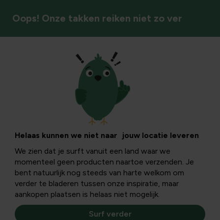
Oops! Onze takken reiken niet zo ver
Gazonverzorging
Grondwater en
ijzerhoudend water
Helaas kunnen we niet naar jouw locatie leveren
We zien dat je surft vanuit een land waar we
in de tuin: wat je
momenteel geen producten naartoe verzenden. Je
bent natuurlijk nog steeds van harte welkom om
moet weten voor
verder te bladeren tussen onze inspiratie, maar
aankopen plaatsen is helaas niet mogelijk.
een gezond gazon
Surf verder