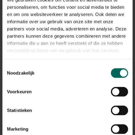
personaliseren, om functies voor social media te bieden
Praktische maatregelen bij gebruik
en om ons websiteverkeer te analyseren. Ook delen we
informatie over uw gebruik van onze site met onze
van ijzerhoudend water
partners voor social media, adverteren en analyse. Deze
Installeer een voorfilter of oxidatietoren om
partners kunnen deze gegevens combineren met andere
sedimenten en overtollig ijzer uit het water te
informatie die u aan ze heeft verstrekt of die ze hebben
verwijderen.
verzameld op basis van uw gebruik van hun services.
Gebruik druppelirrigatie ofrails en richtsproeien op de
wortels in plaats van brede sproeibewegingen over
het gazon.
Toestemmingsselectie
Noodzakelijk
Laat het water even bezinken of gebruik een
opslagbackup voordat je het in het systeem laat lopen
om sedimenten te verminderen.
Voorkeuren
Als mogelijk, meng ijzerhoudend water met minder
ijzerhoudend water of regenwater om de totale
ijzerbelasting te beperken.
Statistieken
Let op oppervlakken zoals stenen, houten terrassen
en meubels; vrijkomende roest kan ondiepe vlekken
veroorzaken.
Marketing