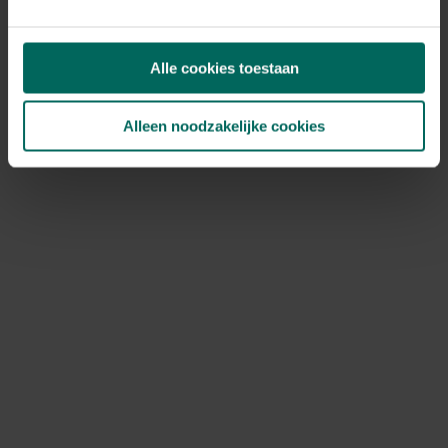
Roest verwijderen uit
tuinoppervlakken en
Alle cookies toestaan
gereedschappen
Roestvlekken op trottoirs, tegels en metalen
Alleen noodzakelijke cookies
oppervlakken kun je verwijderen met eenvoudige
middelen. Voor metalen gereedschap kan een
roestverwijderaar of een azijn- of citroensapoplossing (1
deel azijn of citroensap op 4 delen water) helpen;
naspoelen met water is essentieel om resten te
verwijderen. Voor bestrating kun je borstelen en, bij
hardnekkige vlekken, een speciale roestverwijderaar
gebruiken. Blijf altijd uit de buurt van planten tijdens
toepassing en spoel grondig na.
Alternatieve irrigatiestrategieën
Om de afhankelijkheid van grondwater met hoog ijzer te
verminderen, kun je regenwateropvang inzetten en
druppelirrigatie toepassen. Druk en tijdstip van sproeien