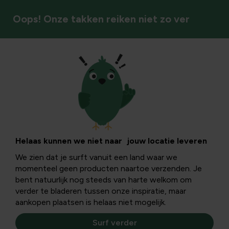
Oops! Onze takken reiken niet zo ver
Gazonverzorging
Gazon bezanden:
hoe en waarom je
Helaas kunnen we niet naar jouw locatie leveren
We zien dat je surft vanuit een land waar we
gazon topdressing
momenteel geen producten naartoe verzenden. Je
bent natuurlijk nog steeds van harte welkom om
met zand
verder te bladeren tussen onze inspiratie, maar
aankopen plaatsen is helaas niet mogelijk.
Surf verder
In dit informatieve artikel leer je wat gazon bezanden