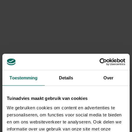
en vermengd (na te rijpen) om stikstofburn te
voorkomen.
Bokashi of wormenmest; kleine, gelijkmatige
voedingsafgifte.
Hoornmeel of bloedmeel als aanvullende fosfor- of
stikstofbron, afhankelijk van de behoefte.
Synthetische opties
Langzaam vrijkomende meststoffen voor stabiele
voeding door het seizoen.
Specifieke fosfor- of kaliumrijke mengsels bij
tekorten aan bloemzetting of
Toestemming
Details
Over
droogtebestendigheid.
Praktische stappen: hoe voed je jouw
Tuinadvies maakt gebruik van cookies
catalpa
We gebruiken cookies om content en advertenties te
personaliseren, om functies voor social media te bieden
Volg deze stap-voor-stapgids om voeding voor catalpa
en om ons websiteverkeer te analyseren. Ook delen we
consistent toe te passen.
informatie over uw gebruik van onze site met onze