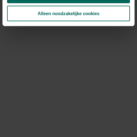
Let op tekenen van tekorten of overtollige voeding
zodat jij tijdig kunt bijsturen. Tekorten ontstaan vaak
Alleen noodzakelijke cookies
door armoedige grond, droogte of te weinig water.
N-deficiëntie
: gele vlekken of verkleuring van oudere
bladeren, langzame groei.
P-deficiëntie
: donkerpaarse tinten aan bladeren of
vertraagde wortelgroei.
K-deficiëntie
: vergeelde randen, bruinwordende tips
en zwakke bloemzetting.
Overbemesting
: zout-achtige opbouw, verbrande
bladpunten en verkoolde wortels bij overmatig
stikstof.
Voorbeelden van voeders en doseringen
Organische opties
Compost: 2-5 liter per volwassen plant/boom per
seizoen, vermijd ophoping vlakbij de stam.