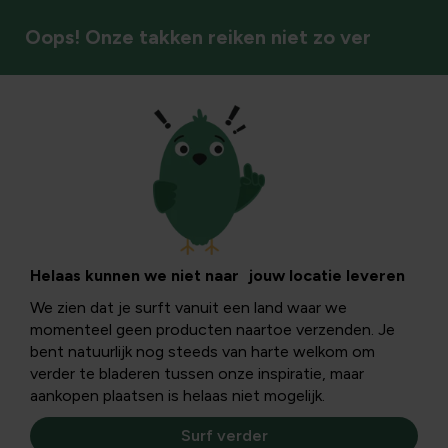
Oops! Onze takken reiken niet zo ver
Bodem & bemesting
Voeding voor
catalpa: gezonde
Helaas kunnen we niet naar jouw locatie leveren
We zien dat je surft vanuit een land waar we
groei en verzorging
momenteel geen producten naartoe verzenden. Je
bent natuurlijk nog steeds van harte welkom om
verder te bladeren tussen onze inspiratie, maar
Catalpa-planten en bomen vragen om gerichte voeding
aankopen plaatsen is helaas niet mogelijk.
zodat jij gezonde groei en kleurrijke bloei kunt ervaren. In
dit artikel ontdek jij welke voedingsstoffen belangrijk zijn,
Surf verder