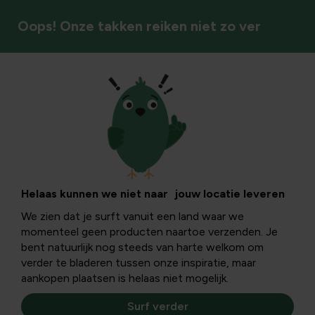
Oops! Onze takken reiken niet zo ver
Bodem & bemesting
Paardenmest in
tuin en gazon:
Helaas kunnen we niet naar jouw locatie leveren
We zien dat je surft vanuit een land waar we
veilig gebruiken,
momenteel geen producten naartoe verzenden. Je
bent natuurlijk nog steeds van harte welkom om
tips en
verder te bladeren tussen onze inspiratie, maar
aankopen plaatsen is helaas niet mogelijk.
toepassingen
Surf verder