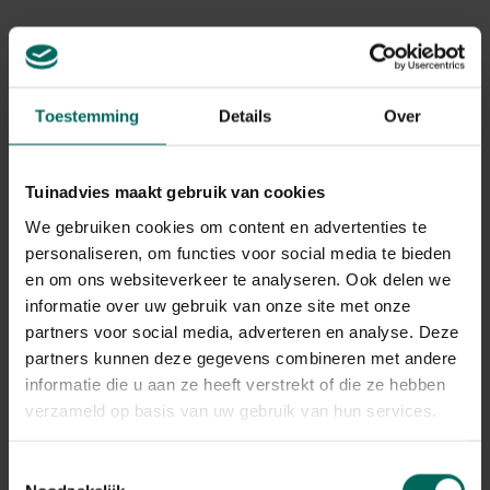
ongeveer 2-3 cm per m2, bij voorkeur in voorjaar of
najaar. Meng licht met het gras en geef daarna water
zodat de mest sneller integreert. Vers paardenmest op
gazon vermijden vanwege mogelijke wortelverbranding,
geurproblemen en onkruidzaden die kunnen kiemen.
Toestemming
Details
Over
Paardenmest in moestuin
Tuinadvies maakt gebruik van cookies
Voor de moestuin geldt: gebruik alleen rijpe,
gecomposteerde paardenmest. Werk de mest tijdens de
We gebruiken cookies om content en advertenties te
voorbewerking van bedden door tot in de bodem (ca. 15-
personaliseren, om functies voor social media te bieden
20 cm diepte). Een laag van 2-3 cm per m2 kan daarna
en om ons websiteverkeer te analyseren. Ook delen we
worden opgenomen, waarna je de bedden laat rijpen
informatie over uw gebruik van onze site met onze
voor minstens 4-6 weken voordat je zaait of plant.
partners voor social media, adverteren en analyse. Deze
Houd eetbare gewassen enigszins belicht en vermijd
partners kunnen deze gegevens combineren met andere
direct contact van wortelgewassen met verse mest;
informatie die u aan ze heeft verstrekt of die ze hebben
gebruik mest in bedden waar eetbare delen boven de
grond groeien.
verzameld op basis van uw gebruik van hun services.
Paardenmest in serre
Toestemmingsselectie