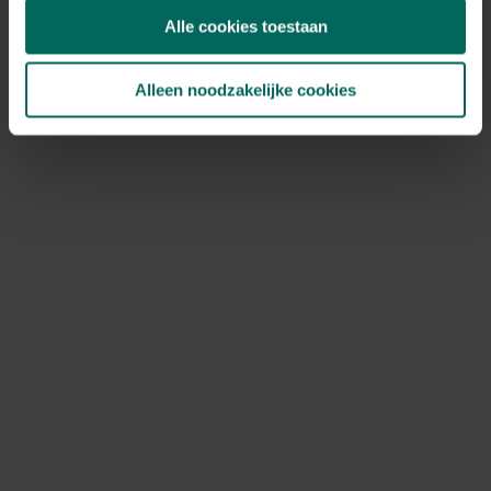
bloemonderhoud en rozen. Wanneer te strooien?
Alle cookies toestaan
Gebruik pelletvormen in het voorjaar na vorst en bij
bodembedekking die start met groei. Vermijd
toepassingen tijdens extreem warme perioden of bij
Alleen noodzakelijke cookies
droogte, wanneer de kans op plantenstress toeneemt.
Wanneer koemestkorrels strooien
is meestal in het
vroege voorjaar of na een onderhoudsbeurt van de tuin,
idealiter nadat de bodem opwarmt en vochtig is, zodat
plasma van microben de voeding effectief kunnen
inzetten.
Onderhoud, opslag en veiligheid
Houd altijd handschoenen aan bij hanteren van mest en
voorkom direct contact met eetbare gewassen
gedurende korte tijd na toepassing. Laat verse
kippenmest altijd rijpen of composteren voordat je die
op planten toepast. Bewaar mest in een droge,
geventileerde ruimte en sluit de verpakking goed af om
geur- en stofoverlast te beperken. Voor rozen en andere
sierplanten geldt: begin met lage doseringen en verhoog