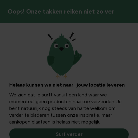
Oops! Onze takken reiken niet zo ver
Bodem & bemesting
Kippenmest vs
koemest: verschil,
Helaas kunnen we niet naar jouw locatie leveren
We zien dat je surft vanuit een land waar we
toepassingen en
momenteel geen producten naartoe verzenden. Je
bent natuurlijk nog steeds van harte welkom om
onderhoud
verder te bladeren tussen onze inspiratie, maar
aankopen plaatsen is helaas niet mogelijk.
Surf verder
Ontdek hoe kippenmest en koemest verschillen in