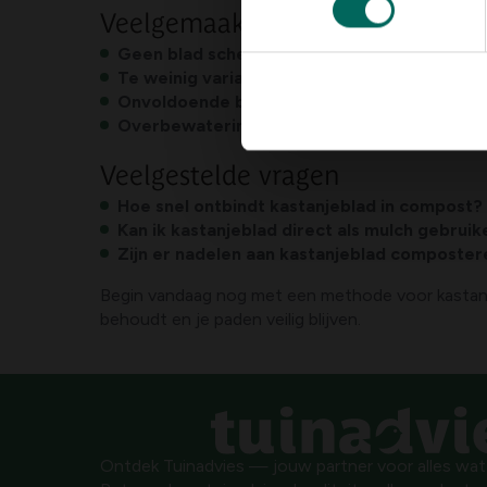
Veelgemaakte fouten en tips
Geen blad scheiden
: Laat uitgespreide bladsoo
Te weinig variatie
: Combineer bladeren met ke
Onvoldoende beluchting
: Draai de hoop regel
Overbewatering
: Houd de hoop vochtig, maar 
Veelgestelde vragen
Hoe snel ontbindt kastanjeblad in compost?
Kan ik kastanjeblad direct als mulch gebruik
Zijn er nadelen aan kastanjeblad composter
Begin vandaag nog met een methode voor kastanje
behoudt en je paden veilig blijven.
Ontdek Tuinadvies — jouw partner voor alles wat g