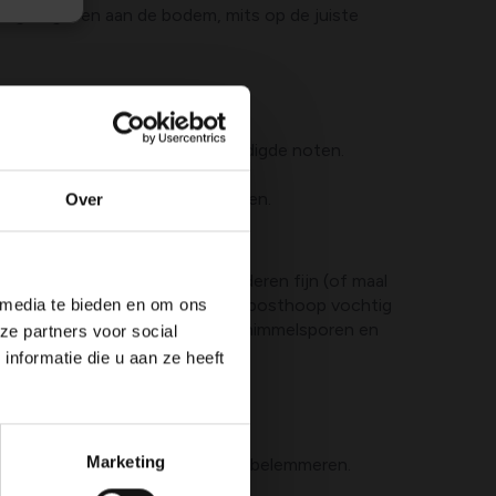
rug te geven aan de bodem, mits op de juiste
m het materiaal op te vangen.
of insecten en verwijder beschadigde noten.
oor langdurige opslag.
ist is; voorkom ophoping van paden.
Over
 kunnen vertragen. Snijd de bladeren fijn (of maal
sel of keukenresten. Houd de composthoop vochtig
 media te bieden en om ons
 van besmet blad of blad met schimmelsporen en
ze partners voor social
nformatie die u aan ze heeft
 het helpt bij vochtbehoud en
Marketing
r te zware lagen die de afbraak belemmeren.