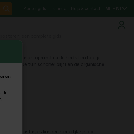
NL - NL
Plantengids
Tuininfo
Hulp & contact
posteren: een complete gids
effectief kastanjes opruimt na de herfst en hoe je
n, zodat de tuin schoner blijft en de organische
veren
. Je
m
n netheid; kastanjes kunnen hinderlijk zijn op