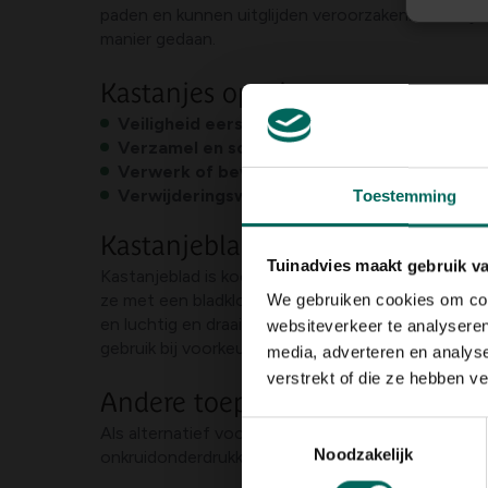
paden en kunnen uitglijden veroorzaken. Kastanj
manier gedaan.
Kastanjes opruimen: stap voor s
Veiligheid eerst
: Draag stevige handschoenen 
Verzamel en sorteer
: Verzamel gevallen kast
Verwerk of bewaar
: Bewaar noten die geschik
Verwijderingswijze
: Gebruik de restanten in 
Toestemming
Kastanjeblad composteren: wat 
Tuinadvies maakt gebruik v
Kastanjeblad is koolstofrijk en levert veel struc
ze met een bladklover) voordat je ze toevoegt e
We gebruiken cookies om cont
en luchtig en draai deze regelmatig zodat de te
websiteverkeer te analyseren
gebruik bij voorkeur een aparte bak voor bladeren.
media, adverteren en analys
verstrekt of die ze hebben v
Andere toepassingen en alterna
Toestemmingsselectie
Als alternatief voor composteren kun je kastanje
Noodzakelijk
onkruidonderdrukking. Je kunt ook takjes en staa