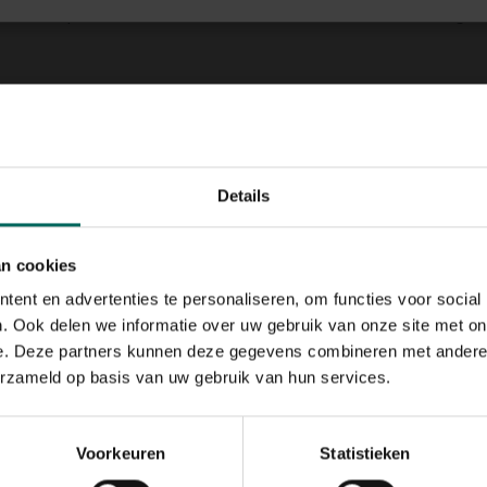
eblad composteren biedt een manier om waardevolle voeding te
tap
en afgesloten schoenen; gebruik een hark en stevige zakken o
anjes en losse schubben; controleer op tekenen van schimmel 
t zijn voor consumptie apart van blad en schil; laat ze drogen v
de compost of breng ze naar de juiste afvalstroom als dat vere
Details
werkt en wat niet
an cookies
tuur aan de composthoop, maar het bevat tannines die de afbraak
n combineer ze met stikstofrijke groenresten zoals grasmaai
ent en advertenties te personaliseren, om functies voor social
mperatuur stijgt en voortgang optreedt. Vermijd het toevoegen
. Ook delen we informatie over uw gebruik van onze site met on
e. Deze partners kunnen deze gegevens combineren met andere i
erzameld op basis van uw gebruik van hun services.
tieven
blad gebruiken als mulch rondom vaste planten en bomen, waar
Voorkeuren
Statistieken
fmaterialen gebruiken als bodembedekker mulch; vermijd howeve