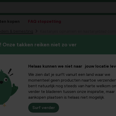
ten kopen
FAQ stopzetting
odem & bemesting
Kastanjes opruimen en kastanjeblad com
 Onze takken reiken niet zo ver
In dit artikel leer je hoe je 
uimen en
kastanjeblad kunt compostere
stof in de bodem toeneemt.
mposteren:
Helaas kunnen we niet naar jouw locatie le
We zien dat je surft vanuit een land waar we
e gids
momenteel geen producten naartoe verzenden
bent natuurlijk nog steeds van harte welkom o
verder te bladeren tussen onze inspiratie, maar
aankopen plaatsen is helaas niet mogelijk.
njeblad composteren belangrijk is
Surf verder
et opruimen van kastanjes opruimen is belangrijk voor veiligheid e