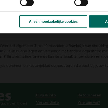
rten niet in één laag liggen, shred ze eerst voor snellere afbraa
uken- en tuinafval voor een uitgebalanceerde C:N-waarde.
Alleen noodzakelijke cookies
A
matig en zorg voor luchtkanalen.
niet drassig.
Over het algemeen 3 tot 12 maanden, afhankelijk van shredding
en?
Ja, in dunne lagen en vermengd met andere organische mater
en?
Bij overmatige tannines kan de afbraak langer duren en mo
s opruimen en kastanjeblad composteren die past bij jouw tu
Hulp & info
Retourneren
Verzendinfo
Wie zijn wij?
roeit en bloeit.