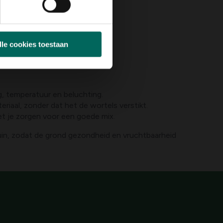
k.
lle cookies toestaan
, temperatuur en beluchting.
iaal, zonder dat het de wortels verstikt.
et je zorgen voor een goede mix.
in, zodat de grond gezondheid en vruchtbaarheid