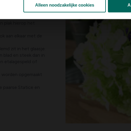
Alleen noodzakelijke cookies
A
e 2 helften hebt.
n plak hierop het
ook aan elkaar met de
emd zit in het glaasje.
n blad en steek dan in
en etalagespeld of
sjes worden opgemaakt
 paarse Statice en