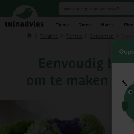
Tuin
Dier
Huis
Plan
Tuininfo
Planten
Sierplanten
Eenvo
Oops!
Eenvoudig blo
om te maken met