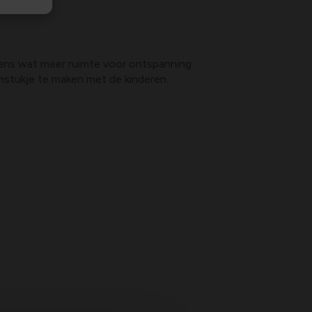
 eens wat meer ruimte voor ontspanning.
mstukje te maken met de kinderen.