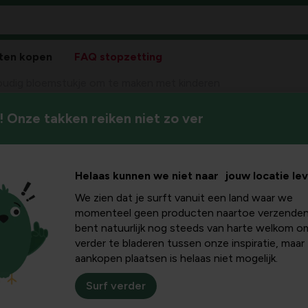
ten kopen
FAQ stopzetting
udig bloemstukje om te maken met kinderen
 Onze takken reiken niet zo ver
Leer kinderen creatief zijn
emstukje
bloemstukjes. Met ons stappe
 kinderen
Helaas kunnen we niet naar jouw locatie le
We zien dat je surft vanuit een land waar we
momenteel geen producten naartoe verzenden
bent natuurlijk nog steeds van harte welkom o
verder te bladeren tussen onze inspiratie, maar
aankopen plaatsen is helaas niet mogelijk.
Surf verder