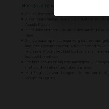
Hoe ga je te werk?
Snij de Aspidistra bladeren langs de nerf zodat j
Kleef dubbelzijdige tape op je theelichthouder e
Aspidistrablad.
Kleef links en rechts de uiteinden van het blad 
tape.
Snij de oasis op maat maar zorg dat het niet gekl
laat volzuigen met water, wikkel hierrond ook ee
je glaasje. Mocht het blad los komen kan je er e
kopspeld in prikken.
Santini’s schuin en vrij kort aansnijden. 2 glaa
met dicht op elkaar gestoken Santini’s.
Het 3e glaasje wordt opgemaakt met een beetje
Viburnum Opulus.