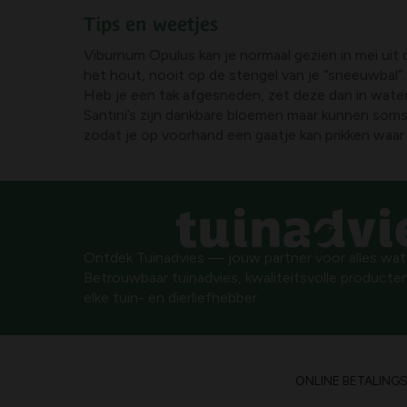
Tips en weetjes
Viburnum Opulus kan je normaal gezien in mei uit 
het hout, nooit op de stengel van je “sneeuwbal”. 
Heb je een tak afgesneden, zet deze dan in water
Santini’s zijn dankbare bloemen maar kunnen soms
zodat je op voorhand een gaatje kan prikken waar
Ontdek Tuinadvies — jouw partner voor alles wat g
Betrouwbaar tuinadvies, kwaliteitsvolle producten
elke tuin- en dierliefhebber.
ONLINE BETALING