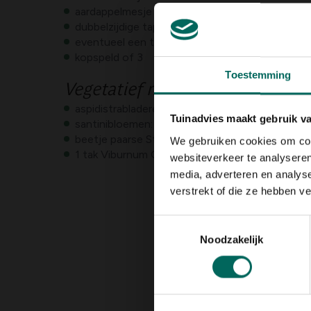
aardappelmesje
dubbelzijdige tape
eventueel een tandenstoker
kopspeld of 3
Toestemming
Vegetatief materiaal
aspidistrabladeren: 5 bladeren
Tuinadvies maakt gebruik v
santinibloemen: 1 pakje volstaat zeker
beetje paarse Statice
We gebruiken cookies om cont
1 tak Viburnum Opulus
websiteverkeer te analyseren
media, adverteren en analys
verstrekt of die ze hebben v
Toestemmingsselectie
Noodzakelijk