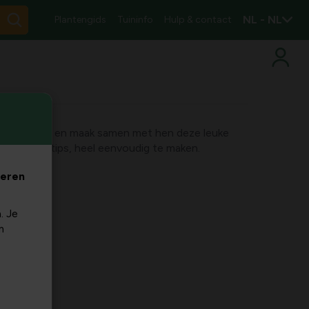
NL - NL
Plantengids
Tuininfo
Hulp & contact
 met bloemen en maak samen met hen deze leuke
nplan en tips, heel eenvoudig te maken.
veren
. Je
m