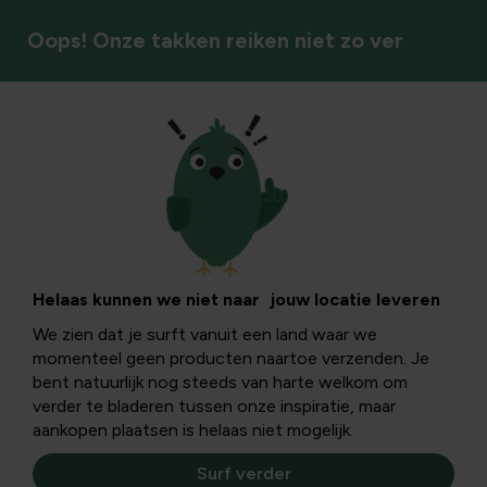
Oops! Onze takken reiken niet zo ver
Klimplanten & rozen
Courgette : enkele
lekkere recepten
Helaas kunnen we niet naar jouw locatie leveren
We zien dat je surft vanuit een land waar we
momenteel geen producten naartoe verzenden. Je
Courgettes lijken uiterlijk veel op komkommers. Rauw
bent natuurlijk nog steeds van harte welkom om
stellen ze niet veel voor, maar op de rooster, in
verder te bladeren tussen onze inspiratie, maar
stoofpotjes, opgevuld of in ovenschotels doen ze het
aankopen plaatsen is helaas niet mogelijk.
uitstekend.
Surf verder