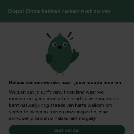
Oops! Onze takken reiken niet zo ver
Klimplanten & rozen
Clematissen als
kleurrijke klimmers
Helaas kunnen we niet naar jouw locatie leveren
We zien dat je surft vanuit een land waar we
momenteel geen producten naartoe verzenden. Je
Clematissen komen in het wild vooral op het noordelijk
bent natuurlijk nog steeds van harte welkom om
halfrond voor. Er zijn zo’n 250 soorten bekend. Het
verder te bladeren tussen onze inspiratie, maar
gekweekte assortiment omvat vele honderden
aankopen plaatsen is helaas niet mogelijk.
variëteiten.
Surf verder