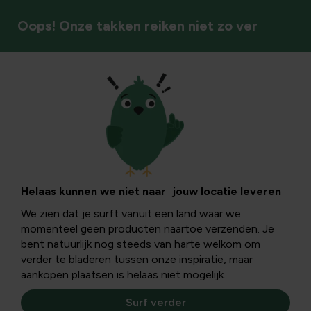
Oops! Onze takken reiken niet zo ver
Klimplanten & rozen
Aangenaam
geurende bloemen
Helaas kunnen we niet naar jouw locatie leveren
We zien dat je surft vanuit een land waar we
en planten
momenteel geen producten naartoe verzenden. Je
bent natuurlijk nog steeds van harte welkom om
verder te bladeren tussen onze inspiratie, maar
Vaak wordt direct gedacht aan rozen wanneer het gaat
aankopen plaatsen is helaas niet mogelijk.
over lekker geurende bloemen. Nochtans zijn er veel
andere bloemen die niet moeten onderdoen...
Surf verder