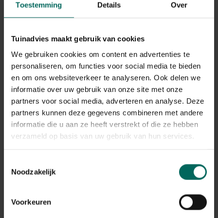
Toestemming
Details
Over
Het verschil tussen de geuren van bloemen en die van
bladeren is dat de geur van bloemen een constante is en
bij bladeren je er eerst even moet over wrijven.
Tuinadvies maakt gebruik van cookies
We gebruiken cookies om content en advertenties te
Wisteria of blauwe regen boven de deur
personaliseren, om functies voor social media te bieden
en om ons websiteverkeer te analyseren. Ook delen we
De juiste plaats voor lekker geurende
informatie over uw gebruik van onze site met onze
partners voor social media, adverteren en analyse. Deze
planten
partners kunnen deze gegevens combineren met andere
Om ook in huis te genieten van de geuren uit de tuin is
informatie die u aan ze heeft verstrekt of die ze hebben
het een goed idee om potten met planten onder het
verzameld op basis van uw gebruik van hun services.
raam of bij je balkon te plaatsen. Zo kunnen de geuren
van bijvoorbeeld anjers, seringen of violieren in huis
Toestemmingsselectie
waargenomen worden.
Noodzakelijk
Pergola’s of rozenbogen kunnen begroeid worden met
Wisteria of blauwe regen. De geurende trossen (die 30
tot 50 cm lang kunnen zijn) verspreiden een
Voorkeuren
herkenbare geur.
Dichtbij of rondom de tuindeur of andere openingen