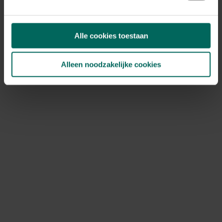
levende delen van de boom.
Beheer en preventie
Alle cookies toestaan
De sleutel tot beheersing van pissebedden in boom en
boomstam ligt in vocht- en houtkwaliteit. Door de
Alleen noodzakelijke cookies
vochtigheid te beperken en beschadigd hout te
verwijderen, kun jij de situatie aanzienlijk verbeteren.
Verminder vochtproblemen: zorg voor goede drainage
rondom bomen, ruim overtollig water op en vermijd
plasvorming bij stamzones.
Verbeter ventilatie en zonlichttoetreding: snoei
aangrenzende takken zodat lucht beter kan circuleren,
wat de schimmels en vocht verspreiding beperkt.
Verwijder beschadigd hout: haal zacht of beschimmeld
hout uit de stam weg en vervang het waar mogelijk
door gezond materiaal.
Vochtige plekken professioneel inspecteren: bij
aanhoudende vochtproblemen of duidelijke houtrot is