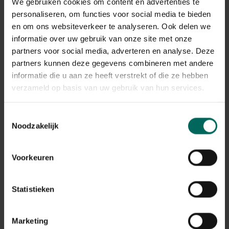
We gebruiken cookies om content en advertenties te
ecosysteem waarin schimmels en micro-organismen
personaliseren, om functies voor social media te bieden
floreren. Pissebedden helpen bij de afbraak van dood
en om ons websiteverkeer te analyseren. Ook delen we
hout, wat op lange termijn bijdraagt aan de terugkeer
informatie over uw gebruik van onze site met onze
van voedingsstoffen naar de bodem. In een gezonde
tuin kun je pissebedden in boom en pissebedden in
partners voor social media, adverteren en analyse. Deze
boomstam beschouwen als een natuurlijk onderdeel van
partners kunnen deze gegevens combineren met andere
het hygiënische onderhoud van hout, mits de juiste
informatie die u aan ze heeft verstrekt of die ze hebben
omstandigheden aanwezig zijn en de bomen zelf niet
verzameld op basis van uw gebruik van hun services.
ernstig zijn aangetast.
Toestemmingsselectie
Hoe herken je of het echt een
Noodzakelijk
probleem is?
Controleer de vochtigheid rond de stam en onder de
Voorkeuren
schors; hoge luchtvochtigheid en stilstaand water
verhogen de kans op pissebedden.
Let op tekenen van houtrot, schimmelvlekken of
Statistieken
zachte plekken in de stam.
Observeer of er andere houtaantasters aanwezig zijn,
Marketing
zoals insecten die wél schade veroorzaken aan