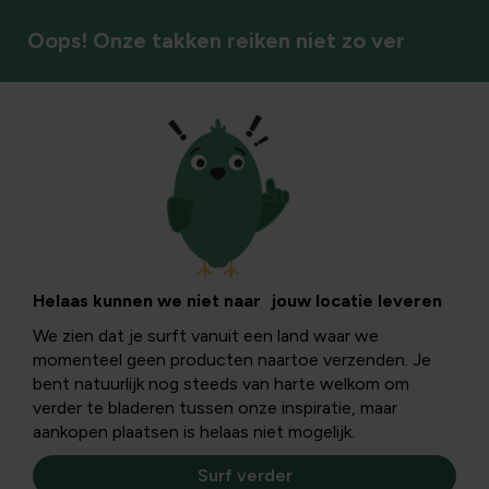
Oops! Onze takken reiken niet zo ver
Ongediertebestrijding
Pissebedden in
boom en
Helaas kunnen we niet naar jouw locatie leveren
We zien dat je surft vanuit een land waar we
boomstam: wat je
momenteel geen producten naartoe verzenden. Je
bent natuurlijk nog steeds van harte welkom om
moet weten
verder te bladeren tussen onze inspiratie, maar
aankopen plaatsen is helaas niet mogelijk.
Surf verder
In deze gids ontdek je wat pissebedden in boom en